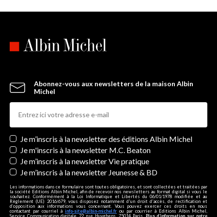
Abonnez-vous aux newsletters de la maison Albin
Michel
Newsletters
Je m’inscris à la newsletter des éditions Albin Michel
Je m'inscris à la newsletter M.C. Beaton
Je m’inscris à la newsletter Vie pratique
Je m’inscris à la newsletter Jeunesse & BD
Les informations dans ce formulaire sont toutes obligatoires, et sont collectées et traitées par
la société Editions Albin Michel, afin de recevoir nos newsletters au format digital si vous le
souhaitez. Conformément à la Loi Informatique et Libertés du 06/01/1978 modifiée et au
Règlement (UE) 2016/679, vous disposez notamment d'un droit d'accès, de rectification et
d’opposition aux informations vous concernant. Vous pouvez exercer ces droits en nous
contactant par courriel à
info-site@albin-michel.fr
ou par courrier à Editions Albin Michel,
Service Communication digitale, 22 rue Huyghens, 75014 Paris.
Plus d’information sur notre