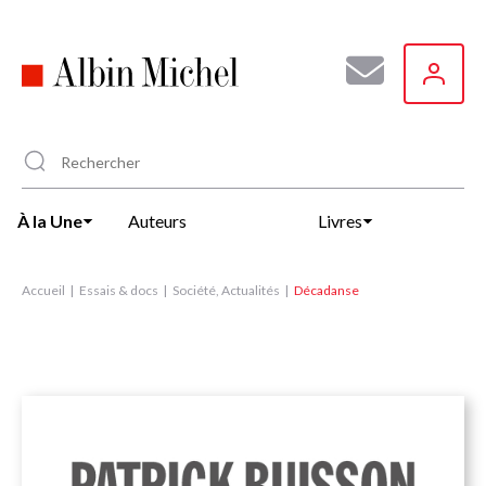
Aller
au
contenu
principal
À la Une
Auteurs
Livres
Accueil
Essais & docs
Société, Actualités
Décadanse