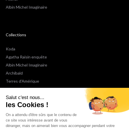
Albin Michel Imaginaire
Collections
Koda
Agatha Raisin enquête
Albin Michel Imaginaire
Archibald
Terres d'Amérique
Espaces Libres Poche
Salut c'est nous...
NOX
les Cookies !
Wiz
Voir toutes les collections
On a attendu d'être sûrs que le contenu de
ce site vous intéresse avant de vous
déranger, mais on aimerait bien vous accompagner pendant votre
Nous suivre