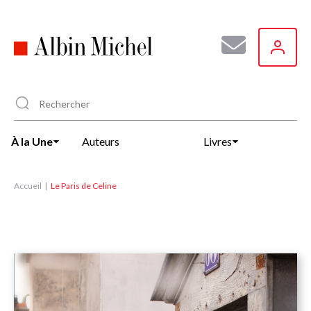
Aller
au
contenu
principal
À la Une
Auteurs
Livres
Accueil
Le Paris de Celine