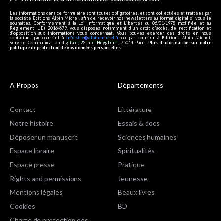
Les informations dans ce formulaire sont toutes obligatoires, et sont collectées et traitées par
la société Editions Albin Michel, afin de recevoir nos newsletters au format digital si vous le
souhaitez. Conformément à la Loi Informatique et Libertés du 06/01/1978 modifiée et au
Règlement (UE) 2016/679, vous disposez notamment d'un droit d'accès, de rectification et
d’opposition aux informations vous concernant. Vous pouvez exercer ces droits en nous
contactant par courriel à
info-site@albin-michel.fr
ou par courrier à Editions Albin Michel,
Service Communication digitale, 22 rue Huyghens, 75014 Paris.
Plus d’information sur notre
politique de protection de vos données personnelles
.
A Propos
Départements
Contact
Littérature
Notre histoire
Essais & docs
Déposer un manuscrit
Sciences humaines
Espace libraire
Spiritualités
Espace presse
Pratique
Rights and permissions
Jeunesse
Mentions légales
Beaux livres
Cookies
BD
Charte de protection des