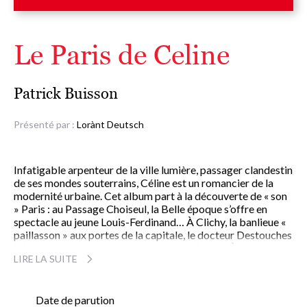
Le Paris de Celine
Patrick Buisson
Présenté par :
Lorànt Deutsch
Infatigable arpenteur de la ville lumière, passager clandestin
de ses mondes souterrains, Céline est un romancier de la
modernité urbaine. Cet album part à la découverte de « son
» Paris : au Passage Choiseul, la Belle époque s’offre en
spectacle au jeune Louis-Ferdinand… À Clichy, la banlieue «
paillasson » aux portes de la capitale, le docteur Destouches
fait son premier voyage au bout de la misère… À
LIRE LA SUITE
Montmartre, poulbots, peintres, écrivains et comédiens
sont le théâtre d’inspiration de Céline... À Meudon, enfin,
l’écrivain maudit se retranche à la villa Maïtou avec son
perroquet et ses chiens, tel un clochard misanthrope…
Date de parution