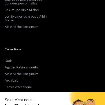
données personnelles
Le Groupe Albin Michel
Les librairies du groupe Albin
Michel
Albin Michel Imaginaire
Collections
Koda
Agatha Raisin enquête
Albin Michel Imaginaire
Archibald
Terres d'Amérique
Espaces Libres Poche
Salut c'est nous...
NOX