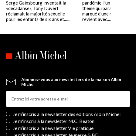
Serge Gainsbourg inventait la
pandémie, l’unanimité de c
«décadanse», Tony Duvert
thème qui paraissait jusqu’
réclamait la majorité sexuelle
marqué d’une nostalgie sté
pour les enfants de six ans et......
revient avec......
Abonnez-vous aux newsletters de la maison Albin
Michel
Newsletters
Je m’inscris à la newsletter des éditions Albin Michel
Je m'inscris à la newsletter M.C. Beaton
Je m’inscris à la newsletter Vie pratique
Je m’inscris à la newsletter Jeunesse & BD