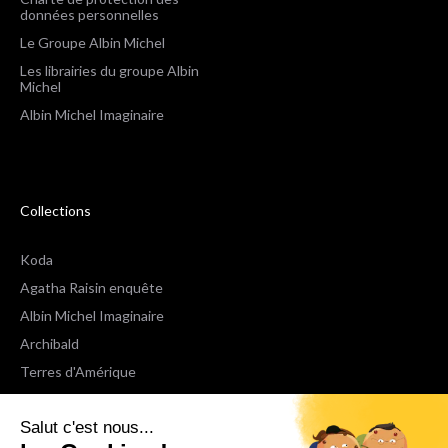
données personnelles
Le Groupe Albin Michel
Les librairies du groupe Albin
Michel
Albin Michel Imaginaire
Collections
Koda
Agatha Raisin enquête
Albin Michel Imaginaire
Archibald
Terres d'Amérique
Espaces Libres Poche
Salut c'est nous...
NOX