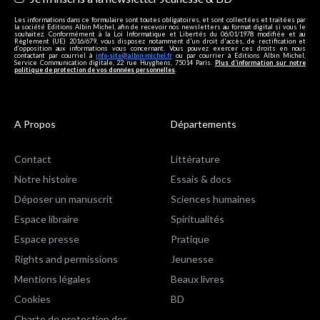
Les informations dans ce formulaire sont toutes obligatoires, et sont collectées et traitées par
la société Editions Albin Michel, afin de recevoir nos newsletters au format digital si vous le
souhaitez. Conformément à la Loi Informatique et Libertés du 06/01/1978 modifiée et au
Règlement (UE) 2016/679, vous disposez notamment d'un droit d'accès, de rectification et
d’opposition aux informations vous concernant. Vous pouvez exercer ces droits en nous
contactant par courriel à
info-site@albin-michel.fr
ou par courrier à Editions Albin Michel,
Service Communication digitale, 22 rue Huyghens, 75014 Paris.
Plus d’information sur notre
politique de protection de vos données personnelles
.
A Propos
Départements
Contact
Littérature
Notre histoire
Essais & docs
Déposer un manuscrit
Sciences humaines
Espace libraire
Spiritualités
Espace presse
Pratique
Rights and permissions
Jeunesse
Mentions légales
Beaux livres
Cookies
BD
Charte de protection des