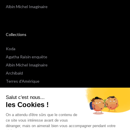
Albin Michel Imaginaire
Collections
Koda
Agatha Raisin enquête
Albin Michel Imaginaire
Archibald
Terres d'Amérique
Espaces Libres Poche
Salut c'est nous...
NOX
les Cookies !
Wiz
Voir toutes les collections
On a attendu d'être sûrs que le contenu de
ce site vous intéresse avant de vous
déranger, mais on aimerait bien vous accompagner pendant votre
Nous suivre