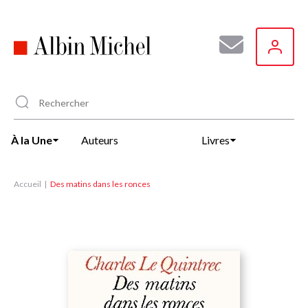
Aller
au
contenu
principal
À la Une
Auteurs
Livres
Accueil
Des matins dans les ronces