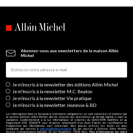
Abonnez-vous aux newsletters de la maison Albin
Michel
Newsletters
Je m’inscris à la newsletter des éditions Albin Michel
Je m'inscris à la newsletter M.C. Beaton
Je m’inscris à la newsletter Vie pratique
Je m’inscris à la newsletter Jeunesse & BD
Les informations dans ce formulaire sont toutes obligatoires, et sont collectées et traitées par
la société Editions Albin Michel, afin de recevoir nos newsletters au format digital si vous le
souhaitez. Conformément à la Loi Informatique et Libertés du 06/01/1978 modifiée et au
Règlement (UE) 2016/679, vous disposez notamment d'un droit d'accès, de rectification et
d’opposition aux informations vous concernant. Vous pouvez exercer ces droits en nous
contactant par courriel à
info-site@albin-michel.fr
ou par courrier à Editions Albin Michel,
Service Communication digitale, 22 rue Huyghens, 75014 Paris.
Plus d’information sur notre