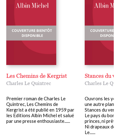
Les Chemins de Kergrist
Stances du verbe amo
Charles Le Quintrec
Charles Le Quintrec
Premier roman de Charles Le
Ouvrons les yeux L?amour
Quintrec, Les Chemins de
une autre planète
Kergrist a été publié en 1959 par
Stances du verbe aimer
les Editions Albin Michel et salué
Le pays du bonheur n?a ni
par une presse enthousiaste......
princes, ni prêtres
Ni drapeaux déployés? Cha
Le......