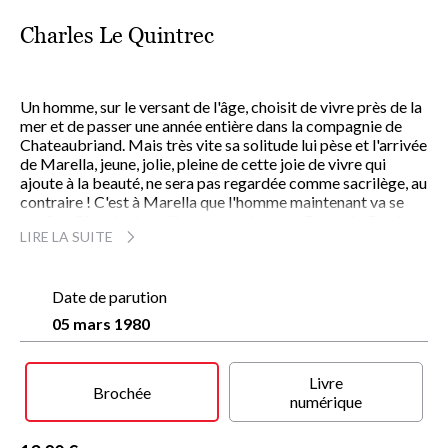
Charles Le Quintrec
Un homme, sur le versant de l'âge, choisit de vivre près de la
mer et de passer une année entière dans la compagnie de
Chateaubriand. Mais très vite sa solitude lui pèse et l'arrivée
de Marella, jeune, jolie, pleine de cette joie de vivre qui
ajoute à la beauté, ne sera pas regardée comme sacrilège, au
contraire ! C'est à Marella que l'homme maintenant va se
confier. C'est à elle qu'il va parler du jeune François-René et
LIRE LA SUITE
du vieux vicomte, de l'enchanteur et du château de
Combourg, mais aussi de sa Bretagne, de ses
contemporains et de quelques-uns parmi les plus célèbres
de ceux-ci : Malraux, Guéhenno, Brel, Prévert...
Date de parution
On trouvera encore dans cet ouvrage qui n'est ni un roman,
05 mars 1980
ni un essai, ni un journal, ni un recueil de souvenirs, mais un
livre d'heures d'une réelle qualité littéraire, tous les
enthousiasmes et toutes les colères de Charles Le Quintrec,
Livre
un Le Quintrec assez différent de ce qu'on croit savoir de lui,
Brochée
numérique
mais dont le style possède toujours la même pureté
profonde et la même frémissante séduction.