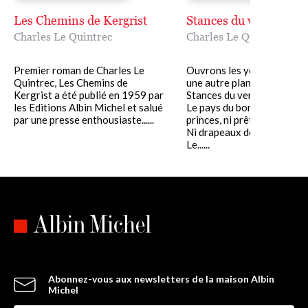
Les Chemins de Kergrist
Stances du verbe amo
Charles Le Quintrec
Charles Le Quintrec
Premier roman de Charles Le
Ouvrons les yeux L?amour
Quintrec, Les Chemins de
une autre planète
Kergrist a été publié en 1959 par
Stances du verbe aimer
les Editions Albin Michel et salué
Le pays du bonheur n?a ni
par une presse enthousiaste......
princes, ni prêtres
Ni drapeaux déployés? Cha
Le......
Abonnez-vous aux newsletters de la maison Albin
Michel