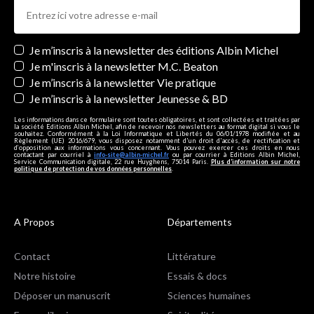
Newsletters
Je m’inscris à la newsletter des éditions Albin Michel
Je m'inscris à la newsletter M.C. Beaton
Je m’inscris à la newsletter Vie pratique
Je m’inscris à la newsletter Jeunesse & BD
Les informations dans ce formulaire sont toutes obligatoires, et sont collectées et traitées par
la société Editions Albin Michel, afin de recevoir nos newsletters au format digital si vous le
souhaitez. Conformément à la Loi Informatique et Libertés du 06/01/1978 modifiée et au
Règlement (UE) 2016/679, vous disposez notamment d'un droit d'accès, de rectification et
d’opposition aux informations vous concernant. Vous pouvez exercer ces droits en nous
contactant par courriel à
info-site@albin-michel.fr
ou par courrier à Editions Albin Michel,
Service Communication digitale, 22 rue Huyghens, 75014 Paris.
Plus d’information sur notre
politique de protection de vos données personnelles
.
A Propos
Départements
Contact
Littérature
Notre histoire
Essais & docs
Déposer un manuscrit
Sciences humaines