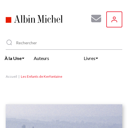
Aller
au
contenu
principal
À la Une
Auteurs
Livres
Accueil
Les Enfants de Kerfontaine