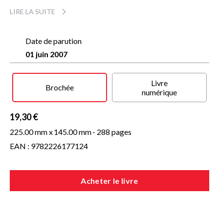
saltimbanques, l’entraînent souvent hors des sentiers battus.
LIRE LA SUITE
Les années de guerre et l’arrivée des Allemands vont
précipiter le destin de cet « enfant couvert de lunes »...
« Un élan et une puissance qui subjuguent le lecteur… » Ouest-
Date de parution
France.
01 juin 2007
« Un roman magnifiquement écrit. » La Manche Libre.
Livre
Brochée
numérique
19,30 €
225.00 mm x
145.00 mm
- 288 pages
EAN : 9782226177124
Acheter le livre