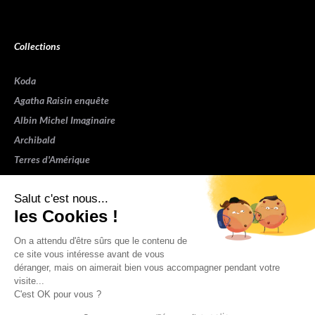
Collections
Koda
Agatha Raisin enquête
Albin Michel Imaginaire
Archibald
Terres d'Amérique
Espaces Libres Poche
Salut c'est nous...
NOX
les Cookies !
Wiz
Voir toutes les collections
On a attendu d'être sûrs que le contenu de
ce site vous intéresse avant de vous
déranger, mais on aimerait bien vous accompagner pendant votre
Nous suivre
visite...
C'est OK pour vous ?