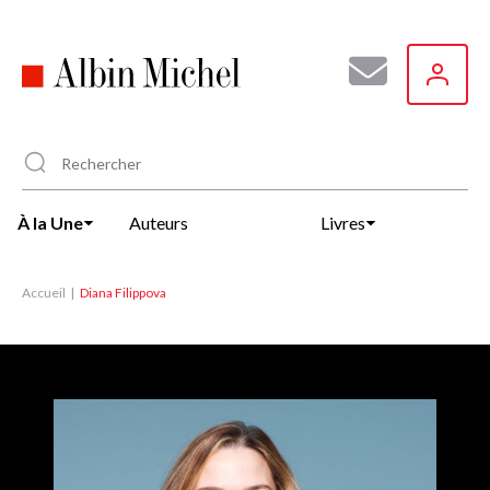
Aller
au
contenu
principal
À la Une
Auteurs
Livres
Accueil
Diana Filippova