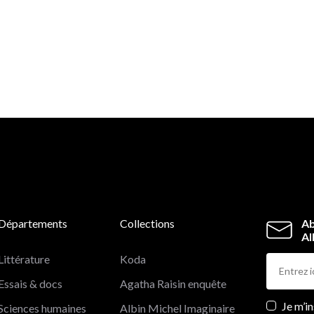
Départements
Collections
Ab
Al
Littérature
Koda
Essais & docs
Agatha Raisin enquête
Newslett
Je m’i
Sciences humaines
Albin Michel Imaginaire