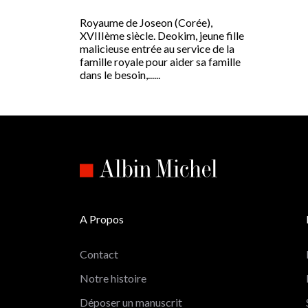
Royaume de Joseon (Corée),
XVIIIème siècle. Deokim, jeune fille
malicieuse entrée au service de la
famille royale pour aider sa famille
dans le besoin,......
A Propos
Contact
Notre histoire
Déposer un manuscrit