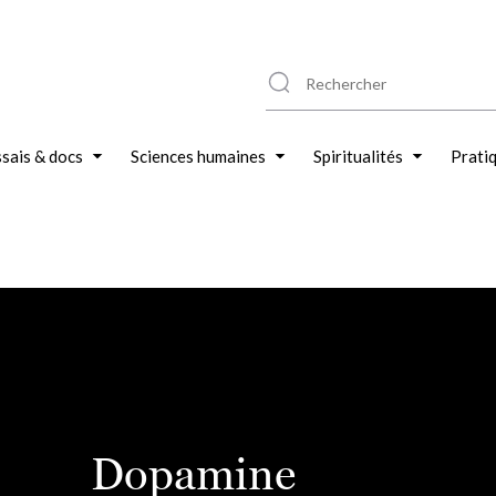
sais & docs
Sciences humaines
Spiritualités
Prati
Dopamine