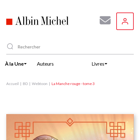
Aller
au
contenu
principal
À la Une
Auteurs
Livres
Accueil
BD
Webtoon
La Manche rouge - tome 3