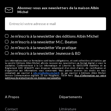
Abonnez-vous aux newsletters de la maison Albin
Michel
Newsletters
Je m’inscris à la newsletter des éditions Albin Michel
Je m'inscris à la newsletter M.C. Beaton
Je m’inscris à la newsletter Vie pratique
Je m’inscris à la newsletter Jeunesse & BD
Les informations dans ce formulaire sont toutes obligatoires, et sont collectées et traitées par
la société Editions Albin Michel, afin de recevoir nos newsletters au format digital si vous le
souhaitez. Conformément à la Loi Informatique et Libertés du 06/01/1978 modifiée et au
Règlement (UE) 2016/679, vous disposez notamment d'un droit d'accès, de rectification et
d’opposition aux informations vous concernant. Vous pouvez exercer ces droits en nous
contactant par courriel à
info-site@albin-michel.fr
ou par courrier à Editions Albin Michel,
Service Communication digitale, 22 rue Huyghens, 75014 Paris.
Plus d’information sur notre
politique de protection de vos données personnelles
.
A Propos
Départements
Contact
Littérature