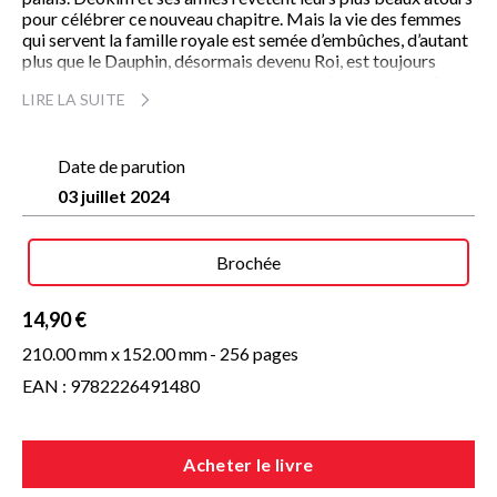
pour célébrer ce nouveau chapitre. Mais la vie des femmes
qui servent la famille royale est semée d’embûches, d’autant
plus que le Dauphin, désormais devenu Roi, est toujours
aussi exigeant et désagréable envers les femmes de la Cour.
LIRE LA SUITE
Mais pourquoi le coeur de Deokim bat-il plus vite quand elle
le voit ?
L’histoire vraie d’une jeune femme éprise de liberté
Date de parution
dans une Cour qui ne comprend que le pouvoir.
03 juillet 2024
Brochée
14,90 €
210.00 mm x
152.00 mm
- 256 pages
EAN : 9782226491480
Acheter le livre