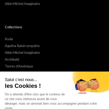
Albin Michel Imaginaire
Collections
Koda
Agatha Raisin enquête
Albin Michel Imaginaire
Archibald
Terres d'Amérique
Espaces Libres Poche
Salut c'est nous...
NOX
les Cookies !
Wiz
Voir toutes les collections
On a attendu d'être sûrs que le contenu de
ce site vous intéresse avant de vous
déranger, mais on aimerait bien vous accompagner pendant votre
Nous suivre
visite...