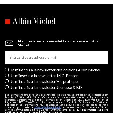
Abonnez-vous aux newsletters de la maison Albin
Michel
Newsletters
Je m’inscris à la newsletter des éditions Albin Michel
Je m'inscris à la newsletter M.C. Beaton
Je m’inscris à la newsletter Vie pratique
Je m’inscris à la newsletter Jeunesse & BD
Les informations dans ce formulaire sont toutes obligatoires, et sont collectées et traitées par
la société Editions Albin Michel, afin de recevoir nos newsletters au format digital si vous le
souhaitez. Conformément à la Loi Informatique et Libertés du 06/01/1978 modifiée et au
Règlement (UE) 2016/679, vous disposez notamment d'un droit d'accès, de rectification et
d’opposition aux informations vous concernant. Vous pouvez exercer ces droits en nous
contactant par courriel à
info-site@albin-michel.fr
ou par courrier à Editions Albin Michel,
Service Communication digitale, 22 rue Huyghens, 75014 Paris.
Plus d’information sur notre
politique de protection de vos données personnelles
.