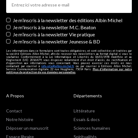
Newsletters
Je m’inscris à la newsletter des éditions Albin Michel
Je m'inscris à la newsletter M.C. Beaton
Je m’inscris à la newsletter Vie pratique
Je m’inscris à la newsletter Jeunesse & BD
Les informations dans ce formulaire sont toutes obligatoires, et sont collectées et traitées par
la société Editions Albin Michel, afin de recevoir nos newsletters au format digital si vous le
souhaitez. Conformément à la Loi Informatique et Libertés du 06/01/1978 modifiée et au
Règlement (UE) 2016/679, vous disposez notamment d'un droit d'accès, de rectification et
d’opposition aux informations vous concernant. Vous pouvez exercer ces droits en nous
contactant par courriel à
info-site@albin-michel.fr
ou par courrier à Editions Albin Michel,
Service Communication digitale, 22 rue Huyghens, 75014 Paris.
Plus d’information sur notre
politique de protection de vos données personnelles
.
A Propos
Départements
Contact
Littérature
Notre histoire
Essais & docs
Déposer un manuscrit
Sciences humaines
Espace libraire
Spiritualités