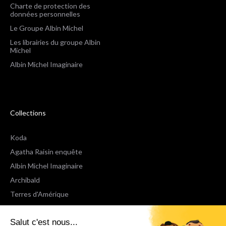
Charte de protection des
données personnelles
Le Groupe Albin Michel
Les librairies du groupe Albin
Michel
Albin Michel Imaginaire
Collections
Koda
Agatha Raisin enquête
Albin Michel Imaginaire
Archibald
Terres d'Amérique
Espaces Libres Poche
Salut c'est nous...
NOX