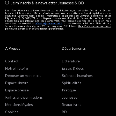
Je m’inscris à la newsletter Jeunesse & BD
Les informations dans ce formulaire sont toutes obligatoires, et sont collectées et traitées par
la société Editions Albin Michel, afin de recevoir nos newsletters au format digital si vous le
souhaitez. Conformément à la Loi Informatique et Libertés du 06/01/1978 modifiée et au
Règlement (UE) 2016/679, vous disposez notamment d'un droit d'accès, de rectification et
d’opposition aux informations vous concernant. Vous pouvez exercer ces droits en nous
contactant par courriel à
info-site@albin-michel.fr
ou par courrier à Editions Albin Michel,
Service Communication digitale, 22 rue Huyghens, 75014 Paris.
Plus d’information sur notre
politique de protection de vos données personnelles
.
A Propos
Départements
Contact
Littérature
Notre histoire
Essais & docs
Déposer un manuscrit
Sciences humaines
Espace libraire
Spiritualités
Espace presse
Pratique
Rights and permissions
Jeunesse
Mentions légales
Beaux livres
Cookies
BD