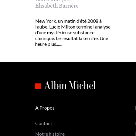
Elisabeth Barrière
New York, un matin d’été 2008 à
l’aube. Lucie Milton termine l’analyse
d’une mystérieuse substance
chimique. Le résultat la terrifie. Une
heure plus......
A Propos
Contact
Notre histoire