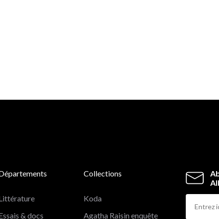
Départements
Collections
Ab
Al
Littérature
Koda
Essais & docs
Agatha Raisin enquête