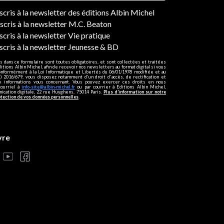
ers
nscris à la newsletter des éditions Albin Michel
nscris à la newsletter M.C. Beaton
scris à la newsletter Vie pratique
nscris à la newsletter Jeunesse & BD
s dans ce formulaire sont toutes obligatoires, et sont collectées et traitées
ditions Albin Michel, afin de recevoir nos newsletters au format digital si vous
onformément à la Loi Informatique et Libertés du 06/01/1978 modifiée et au
 2016/679, vous disposez notamment d'un droit d'accès, de rectification et
ux informations vous concernant. Vous pouvez exercer ces droits en nous
courriel à
info-site@albin-michel.fr
ou par courrier à Editions Albin Michel,
cation digitale, 22 rue Huyghens, 75014 Paris.
Plus d’information sur notre
otection de vos données personnelles
.
vre
s réglementations. Personnalisez vos préférences pour contrôler