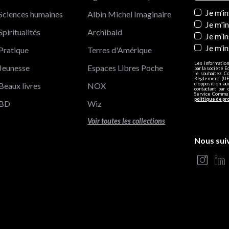
Newslett
Je m’i
Sciences humaines
Albin Michel Imaginaire
Je m'i
Spiritualités
Archibald
Je m’in
Je m’i
Pratique
Terres d'Amérique
Les information
Jeunesse
Espaces Libres Poche
par la société E
le souhaitez. C
Règlement (UE)
Beaux livres
NOX
d’opposition a
contactant par 
Service Communi
politique de pr
BD
Wiz
Voir toutes les collections
Nous sui
s Options
ètres de confidentialité, en garantissant la conformité avec le