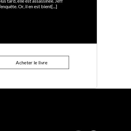
us tard, elle est assassinée. Jeff
nquête. Or, il en est bient[...]
Acheter le livre