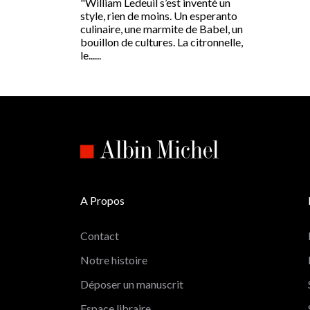
"William Ledeuil s’est inventé un
style, rien de moins. Un esperanto
culinaire, une marmite de Babel, un
bouillon de cultures. La citronnelle,
le......
A Propos
Contact
Notre histoire
Déposer un manuscrit
Espace libraire