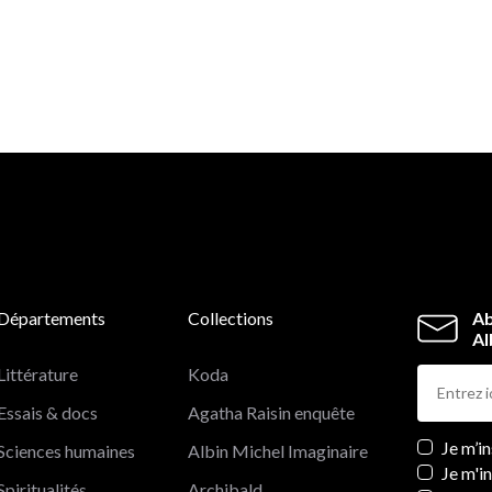
Départements
Collections
Ab
Al
Littérature
Koda
Essais & docs
Agatha Raisin enquête
Newslett
Je m’i
Sciences humaines
Albin Michel Imaginaire
Je m'i
Spiritualités
Archibald