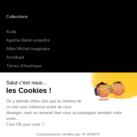
Collections
Koda
Agatha Raisin enquête
Albin Michel Imaginaire
Archibald
Terres d'Amérique
Espaces Libres Poche
Salut c'est nous...
NOX
les Cookies !
Wiz
Voir toutes les collections
On a attendu d'être sûrs que le contenu de
ce site vous intéresse avant de vous
déranger, mais on aimerait bien vous accompagner pendant votre
Nous suivre
visite...
C'est OK pour vous ?
Consentements certifiés par