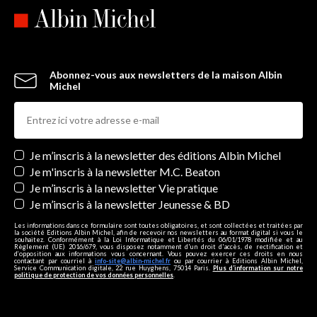
Abonnez-vous aux newsletters de la maison Albin
Michel
Newsletters
Je m’inscris à la newsletter des éditions Albin Michel
Je m'inscris à la newsletter M.C. Beaton
Je m’inscris à la newsletter Vie pratique
Je m’inscris à la newsletter Jeunesse & BD
Les informations dans ce formulaire sont toutes obligatoires, et sont collectées et traitées par
la société Editions Albin Michel, afin de recevoir nos newsletters au format digital si vous le
souhaitez. Conformément à la Loi Informatique et Libertés du 06/01/1978 modifiée et au
Règlement (UE) 2016/679, vous disposez notamment d'un droit d'accès, de rectification et
d’opposition aux informations vous concernant. Vous pouvez exercer ces droits en nous
contactant par courriel à
info-site@albin-michel.fr
ou par courrier à Editions Albin Michel,
Service Communication digitale, 22 rue Huyghens, 75014 Paris.
Plus d’information sur notre
politique de protection de vos données personnelles
.