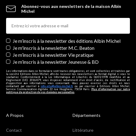
Abonnez-vous aux newsletters de la maison Albin
Michel
Newsletters
Je m’inscris à la newsletter des éditions Albin Michel
Je m'inscris à la newsletter M.C. Beaton
Je m’inscris à la newsletter Vie pratique
Je m’inscris à la newsletter Jeunesse & BD
Les informations dans ce formulaire sont toutes obligatoires, et sont collectées et traitées par
la société Editions Albin Michel, afin de recevoir nos newsletters au format digital si vous le
souhaitez. Conformément à la Loi Informatique et Libertés du 06/01/1978 modifiée et au
Règlement (UE) 2016/679, vous disposez notamment d'un droit d'accès, de rectification et
d’opposition aux informations vous concernant. Vous pouvez exercer ces droits en nous
contactant par courriel à
info-site@albin-michel.fr
ou par courrier à Editions Albin Michel,
Service Communication digitale, 22 rue Huyghens, 75014 Paris.
Plus d’information sur notre
politique de protection de vos données personnelles
.
A Propos
Départements
Contact
Littérature