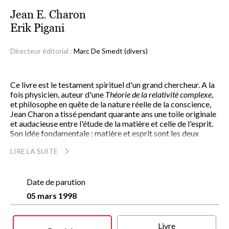
Jean E. Charon
Erik Pigani
Directeur éditorial :
Marc De Smedt (divers)
Ce livre est le testament spirituel d'un grand chercheur. A la
fois physicien, auteur d'une
Théorie de la relativité complexe
,
et philosophe en quête de la nature réelle de la conscience,
Jean Charon a tissé pendant quarante ans une toile originale
et audacieuse entre l'étude de la matière et celle de l'esprit.
Son idée fondamentale : matière et esprit sont les deux
faces inséparables du réel. Les particules atomiques
LIRE LA SUITE
renfermeraient un espace-temps assimilable à l'esprit, bien
différent de celui auquel nous sommes accoutumés. La
matière serait soumise à la loi d'entropie qui l'entraîne vers
la dégradation et la mort alors que l'esprit obéirait au
Date de parution
contraire à la loi de néguentropie qui conduit à un
05 mars 1998
enrichissement continu des structures et de la conscience.
Par la publication conjointe d'ouvrages scientifiques
pointus ou de haute vulgarisation - dont, chez Albin Michel,
Livre