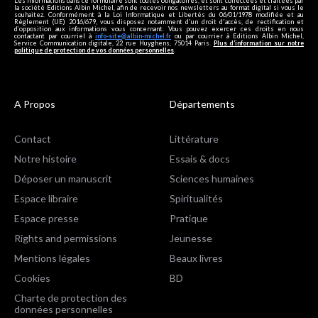
Les informations dans ce formulaire sont toutes obligatoires, et sont collectées et traitées par
la société Editions Albin Michel, afin de recevoir nos newsletters au format digital si vous le
souhaitez. Conformément à la Loi Informatique et Libertés du 06/01/1978 modifiée et au
Règlement (UE) 2016/679, vous disposez notamment d'un droit d'accès, de rectification et
d’opposition aux informations vous concernant. Vous pouvez exercer ces droits en nous
contactant par courriel à
info-site@albin-michel.fr
ou par courrier à Editions Albin Michel,
Service Communication digitale, 22 rue Huyghens, 75014 Paris.
Plus d’information sur notre
politique de protection de vos données personnelles
.
A Propos
Départements
Contact
Littérature
Notre histoire
Essais & docs
Déposer un manuscrit
Sciences humaines
Espace libraire
Spiritualités
Espace presse
Pratique
Rights and permissions
Jeunesse
Mentions légales
Beaux livres
Cookies
BD
Charte de protection des
données personnelles