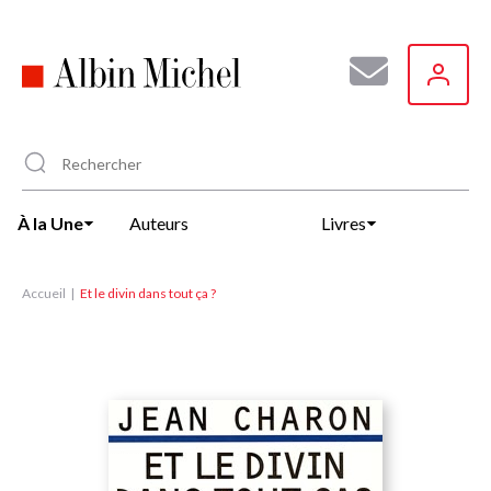
Aller
au
contenu
principal
À la Une
Auteurs
Livres
Accueil
Et le divin dans tout ça ?