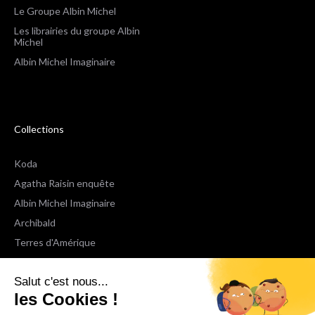
Le Groupe Albin Michel
Les librairies du groupe Albin
Michel
Albin Michel Imaginaire
Collections
Koda
Agatha Raisin enquête
Albin Michel Imaginaire
Archibald
Terres d'Amérique
Espaces Libres Poche
Salut c'est nous...
NOX
les Cookies !
Wiz