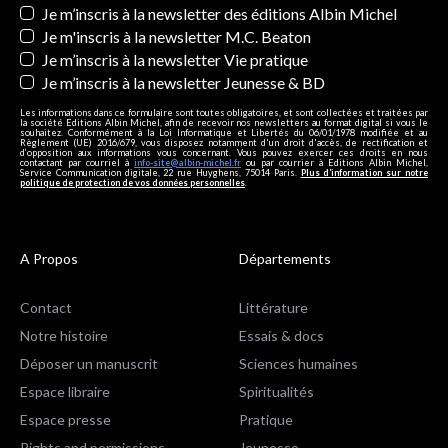
Newsletters
Je m’inscris à la newsletter des éditions Albin Michel
Je m'inscris à la newsletter M.C. Beaton
Je m’inscris à la newsletter Vie pratique
Je m’inscris à la newsletter Jeunesse & BD
Les informations dans ce formulaire sont toutes obligatoires, et sont collectées et traitées par
la société Editions Albin Michel, afin de recevoir nos newsletters au format digital si vous le
souhaitez. Conformément à la Loi Informatique et Libertés du 06/01/1978 modifiée et au
Règlement (UE) 2016/679, vous disposez notamment d'un droit d'accès, de rectification et
d’opposition aux informations vous concernant. Vous pouvez exercer ces droits en nous
contactant par courriel à
info-site@albin-michel.fr
ou par courrier à Editions Albin Michel,
Service Communication digitale, 22 rue Huyghens, 75014 Paris.
Plus d’information sur notre
politique de protection de vos données personnelles
.
A Propos
Départements
Contact
Littérature
Notre histoire
Essais & docs
Déposer un manuscrit
Sciences humaines
Espace libraire
Spiritualités
Espace presse
Pratique
Rights and permissions
Jeunesse