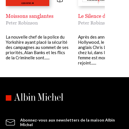
Moissons sanglantes
Le Silence de Grace
Peter Robinson
Peter Robinson
La nouvelle chef de la police du
Après des années de succè
Yorkshire ayant placé la sécurité
Hollywood, le compositeur
des campagnes au sommet de ses
anglais Chris Lowndes ren
priorités, Alan Banks et les flics
chez lui, dans le Yorkshire. 
de la Criminelle sont......
femme est morte, et Chris
rejoint......
Abonnez-vous aux newsletters de la maison Albin
Michel