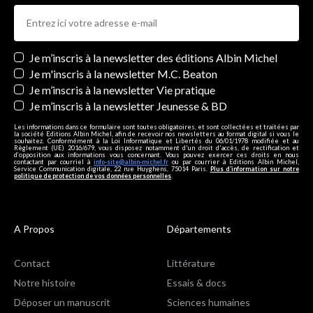
Newsletters
Je m’inscris à la newsletter des éditions Albin Michel
Je m'inscris à la newsletter M.C. Beaton
Je m’inscris à la newsletter Vie pratique
Je m’inscris à la newsletter Jeunesse & BD
Les informations dans ce formulaire sont toutes obligatoires, et sont collectées et traitées par
la société Editions Albin Michel, afin de recevoir nos newsletters au format digital si vous le
souhaitez. Conformément à la Loi Informatique et Libertés du 06/01/1978 modifiée et au
Règlement (UE) 2016/679, vous disposez notamment d'un droit d'accès, de rectification et
d’opposition aux informations vous concernant. Vous pouvez exercer ces droits en nous
contactant par courriel à
info-site@albin-michel.fr
ou par courrier à Editions Albin Michel,
Service Communication digitale, 22 rue Huyghens, 75014 Paris.
Plus d’information sur notre
politique de protection de vos données personnelles
.
A Propos
Départements
Contact
Littérature
Notre histoire
Essais & docs
Déposer un manuscrit
Sciences humaines