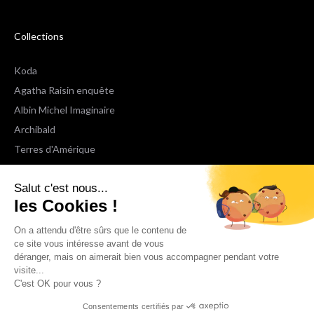
Collections
Koda
Agatha Raisin enquête
Albin Michel Imaginaire
Archibald
Terres d'Amérique
Espaces Libres Poche
Salut c'est nous...
NOX
les Cookies !
Wiz
Voir toutes les collections
On a attendu d'être sûrs que le contenu de
ce site vous intéresse avant de vous
déranger, mais on aimerait bien vous accompagner pendant votre
Nous suivre
visite...
C'est OK pour vous ?
Consentements certifiés par