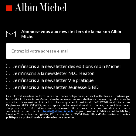
Abonnez-vous aux newsletters de la maison Albin
Michel
Newsletters
Je m’inscris à la newsletter des éditions Albin Michel
Je m'inscris à la newsletter M.C. Beaton
Je m’inscris à la newsletter Vie pratique
Je m’inscris à la newsletter Jeunesse & BD
Les informations dans ce formulaire sont toutes obligatoires, et sont collectées et traitées par
la société Editions Albin Michel, afin de recevoir nos newsletters au format digital si vous le
souhaitez. Conformément à la Loi Informatique et Libertés du 06/01/1978 modifiée et au
Règlement (UE) 2016/679, vous disposez notamment d'un droit d'accès, de rectification et
d’opposition aux informations vous concernant. Vous pouvez exercer ces droits en nous
contactant par courriel à
info-site@albin-michel.fr
ou par courrier à Editions Albin Michel,
Service Communication digitale, 22 rue Huyghens, 75014 Paris.
Plus d’information sur notre
politique de protection de vos données personnelles
.