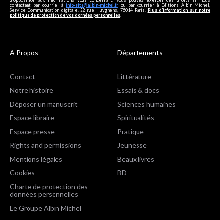
d’opposition aux informations vous concernant. Vous pouvez exercer ces droits en nous
contactant par courriel à
info-site@albin-michel.fr
ou par courrier à Editions Albin Michel,
Service Communication digitale, 22 rue Huyghens, 75014 Paris.
Plus d’information sur notre
politique de protection de vos données personnelles
.
A Propos
Départements
Contact
Littérature
Notre histoire
Essais & docs
Déposer un manuscrit
Sciences humaines
Espace libraire
Spiritualités
Espace presse
Pratique
Rights and permissions
Jeunesse
Mentions légales
Beaux livres
Cookies
BD
Charte de protection des
données personnelles
Le Groupe Albin Michel