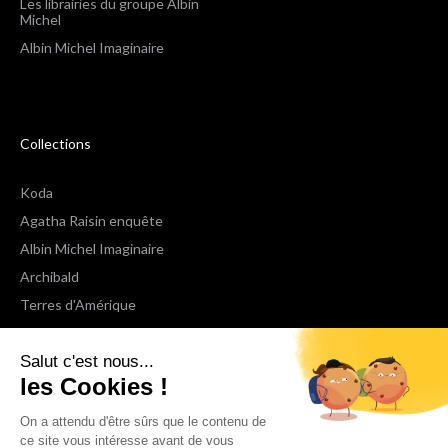
Les librairies du groupe Albin
Michel
Albin Michel Imaginaire
Collections
Koda
Agatha Raisin enquête
Albin Michel Imaginaire
Archibald
Terres d'Amérique
Espaces Libres Poche
Salut c'est nous...
NOX
les Cookies !
Wiz
Voir toutes les collections
On a attendu d'être sûrs que le contenu de
ce site vous intéresse avant de vous