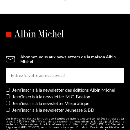
Abonnez-vous aux newsletters de la maison Albin
Michel
Newsletters
Je m’inscris à la newsletter des éditions Albin Michel
Je m'inscris à la newsletter M.C. Beaton
Je m’inscris à la newsletter Vie pratique
Je m’inscris à la newsletter Jeunesse & BD
Les informations dans ce formulaire sont toutes obligatoires, et sont collectées et traitées par
la société Editions Albin Michel, afin de recevoir nos newsletters au format digital si vous le
souhaitez. Conformément à la Loi Informatique et Libertés du 06/01/1978 modifiée et au
Règlement (UE) 2016/679, vous disposez notamment d'un droit d'accès, de rectification et