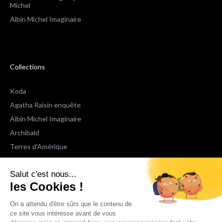
Michel
Albin Michel Imaginaire
Collections
Koda
Agatha Raisin enquête
Albin Michel Imaginaire
Archibald
Terres d'Amérique
Espaces Libres Poche
Salut c'est nous...
NOX
les Cookies !
Wiz
Voir toutes les collections
On a attendu d'être sûrs que le contenu de
ce site vous intéresse avant de vous