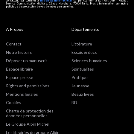
contactant par courriel à
info-site@albin-michel.fr
ou par courrier à Editions Albin Michel,
Service Communication digitale, 22 rue Huyghens, 75014 Paris.
Plus d’information sur notre
politique de protection de vos données personnelles
.
A Propos
Départements
Contact
Littérature
Notre histoire
Essais & docs
Déposer un manuscrit
Sciences humaines
Espace libraire
Spiritualités
Espace presse
Pratique
Rights and permissions
Jeunesse
Mentions légales
Beaux livres
Cookies
BD
Charte de protection des
données personnelles
Le Groupe Albin Michel
Les librairies du groupe Albin