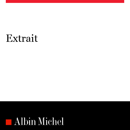
la route
s’offre à vous, jalonnée de paysages à contempler,
de randonnées, et de coins paisibles à débusquer.
Extrait