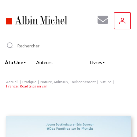
Aller
au
contenu
principal
À la Une
Auteurs
Livres
Accueil
Pratique
Nature, Animaux, Environnement
Nature
France : Road trips en van