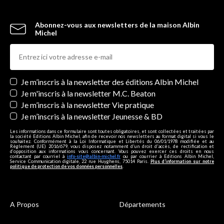
Abonnez-vous aux newsletters de la maison Albin
Michel
Newsletters
Je m’inscris à la newsletter des éditions Albin Michel
Je m'inscris à la newsletter M.C. Beaton
Je m’inscris à la newsletter Vie pratique
Je m’inscris à la newsletter Jeunesse & BD
Les informations dans ce formulaire sont toutes obligatoires, et sont collectées et traitées par
la société Editions Albin Michel, afin de recevoir nos newsletters au format digital si vous le
souhaitez. Conformément à la Loi Informatique et Libertés du 06/01/1978 modifiée et au
Règlement (UE) 2016/679, vous disposez notamment d'un droit d'accès, de rectification et
d’opposition aux informations vous concernant. Vous pouvez exercer ces droits en nous
contactant par courriel à
info-site@albin-michel.fr
ou par courrier à Editions Albin Michel,
Service Communication digitale, 22 rue Huyghens, 75014 Paris.
Plus d’information sur notre
politique de protection de vos données personnelles
.
A Propos
Départements