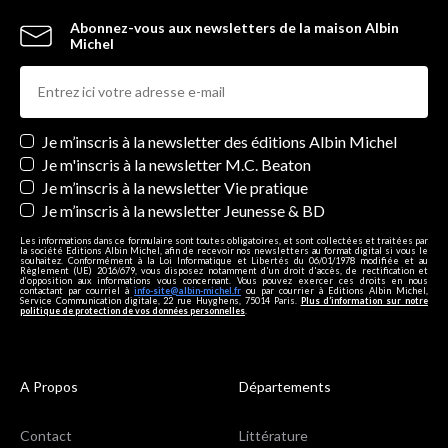
Abonnez-vous aux newsletters de la maison Albin
Michel
Newsletters
Je m’inscris à la newsletter des éditions Albin Michel
Je m'inscris à la newsletter M.C. Beaton
Je m’inscris à la newsletter Vie pratique
Je m’inscris à la newsletter Jeunesse & BD
Les informations dans ce formulaire sont toutes obligatoires, et sont collectées et traitées par
la société Editions Albin Michel, afin de recevoir nos newsletters au format digital si vous le
souhaitez. Conformément à la Loi Informatique et Libertés du 06/01/1978 modifiée et au
Règlement (UE) 2016/679, vous disposez notamment d'un droit d'accès, de rectification et
d’opposition aux informations vous concernant. Vous pouvez exercer ces droits en nous
contactant par courriel à
info-site@albin-michel.fr
ou par courrier à Editions Albin Michel,
Service Communication digitale, 22 rue Huyghens, 75014 Paris.
Plus d’information sur notre
politique de protection de vos données personnelles
.
A Propos
Départements
Contact
Littérature