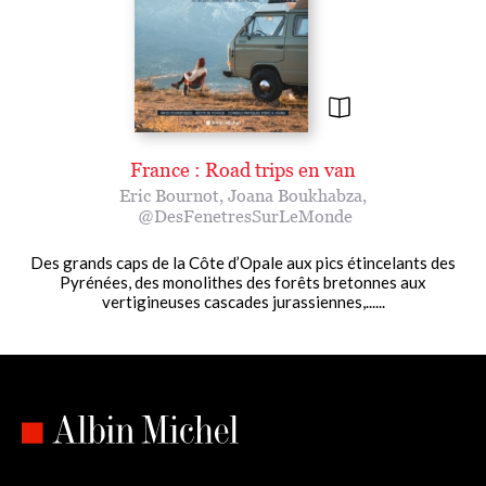
France : Road trips en van
Eric Bournot
,
Joana Boukhabza
,
@DesFenetresSurLeMonde
Des grands caps de la Côte d’Opale aux pics étincelants des
Pyrénées, des monolithes des forêts bretonnes aux
vertigineuses cascades jurassiennes,......