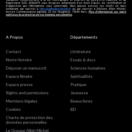
Règlement (UE) 2016/679, vous disposez notamment d'un droit d'accès, de rectification et
d’opposition aux informations vous concernant. Vous pouvez exercer ces droits en nous
contactant par courriel à
info-site@albin-michel.fr
ou par courrier à Editions Albin Michel,
Service Communication digitale, 22 rue Huyghens, 75014 Paris.
Plus d’information sur notre
politique de protection de vos données personnelles
.
A Propos
Départements
Contact
Littérature
Notre histoire
Essais & docs
Déposer un manuscrit
Sciences humaines
Espace libraire
Spiritualités
Espace presse
Pratique
Rights and permissions
Jeunesse
Mentions légales
Beaux livres
Cookies
BD
Charte de protection des
données personnelles
Le Groupe Albin Michel