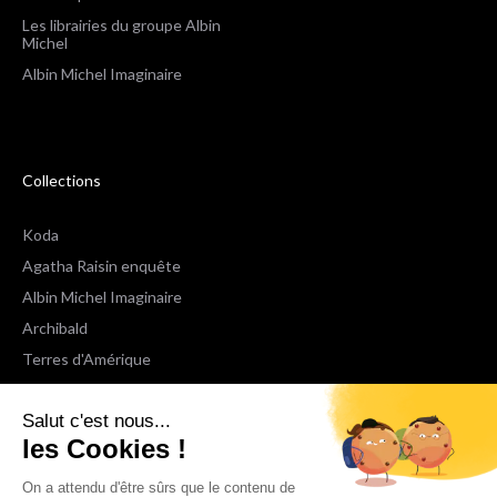
Les librairies du groupe Albin
Michel
Albin Michel Imaginaire
Collections
Koda
Agatha Raisin enquête
Albin Michel Imaginaire
Archibald
Terres d'Amérique
Espaces Libres Poche
Salut c'est nous...
NOX
les Cookies !
Wiz
Voir toutes les collections
On a attendu d'être sûrs que le contenu de