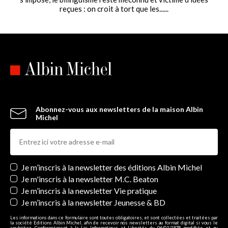
reçues : on croit à tort que les......
Abonnez-vous aux newsletters de la maison Albin
Michel
Newsletters
Je m’inscris à la newsletter des éditions Albin Michel
Je m'inscris à la newsletter M.C. Beaton
Je m’inscris à la newsletter Vie pratique
Je m’inscris à la newsletter Jeunesse & BD
Les informations dans ce formulaire sont toutes obligatoires, et sont collectées et traitées par
la société Editions Albin Michel, afin de recevoir nos newsletters au format digital si vous le
souhaitez. Conformément à la Loi Informatique et Libertés du 06/01/1978 modifiée et au