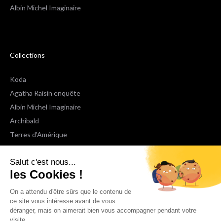
Albin Michel Imaginaire
Collections
Koda
Agatha Raisin enquête
Albin Michel Imaginaire
Archibald
Terres d'Amérique
Espaces Libres Poche
Salut c'est nous...
NOX
les Cookies !
Wiz
Voir toutes les collections
On a attendu d'être sûrs que le contenu de
ce site vous intéresse avant de vous
déranger, mais on aimerait bien vous accompagner pendant votre
Nous suivre
visite...