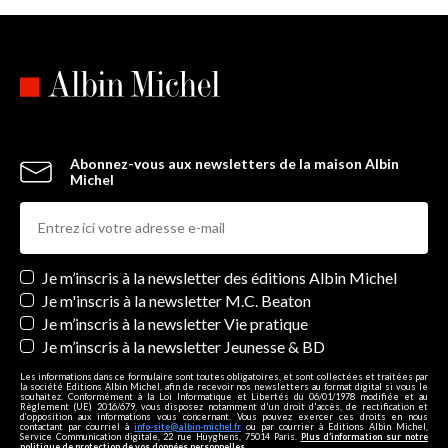
Abonnez-vous aux newsletters de la maison Albin
Michel
Newsletters
Je m’inscris à la newsletter des éditions Albin Michel
Je m'inscris à la newsletter M.C. Beaton
Je m’inscris à la newsletter Vie pratique
Je m’inscris à la newsletter Jeunesse & BD
Les informations dans ce formulaire sont toutes obligatoires, et sont collectées et traitées par
la société Editions Albin Michel, afin de recevoir nos newsletters au format digital si vous le
souhaitez. Conformément à la Loi Informatique et Libertés du 06/01/1978 modifiée et au
Règlement (UE) 2016/679, vous disposez notamment d'un droit d'accès, de rectification et
d’opposition aux informations vous concernant. Vous pouvez exercer ces droits en nous
contactant par courriel à
info-site@albin-michel.fr
ou par courrier à Editions Albin Michel,
Service Communication digitale, 22 rue Huyghens, 75014 Paris.
Plus d’information sur notre
politique de protection de vos données personnelles
.