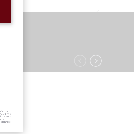
créer votre
 06/01/1978
tions vous
in Michel,
s données