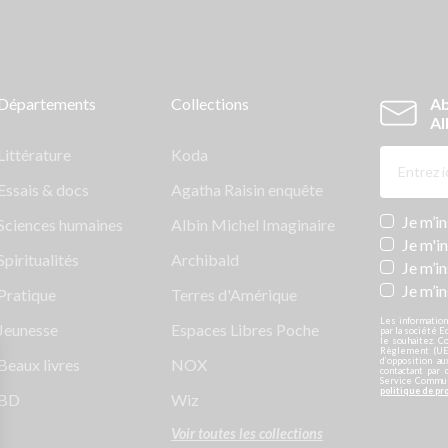
Départements
Collections
Ab
Al
Littérature
Koda
Essais & docs
Agatha Raisin enquête
Newslett
Je m’i
Sciences humaines
Albin Michel Imaginaire
Je m'i
Spiritualités
Archibald
Je m’in
Je m’i
Pratique
Terres d'Amérique
Les information
Jeunesse
Espaces Libres Poche
par la société E
le souhaitez. C
Règlement (UE)
Beaux livres
NOX
d’opposition a
contactant par 
Service Communi
politique de pr
BD
Wiz
Voir toutes les collections