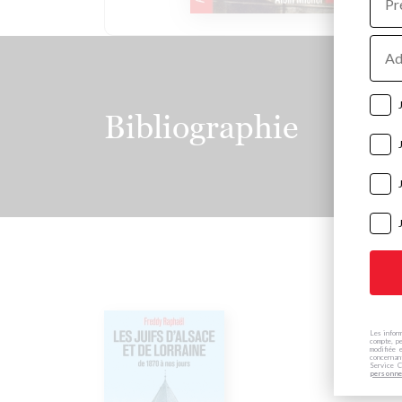
Adre
e-
mail
Bibliographie
Les inform
compte, pe
modifiée 
concernan
Service C
personne