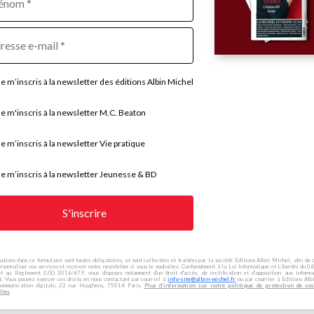
sse
Je m’inscris à la newsletter des éditions Albin Michel
Je m'inscris à la newsletter M.C. Beaton
Tous les livres
2018
Je m’inscris à la newsletter Vie pratique
Je m’inscris à la newsletter Jeunesse & BD
ations dans ce formulaire sont toutes obligatoires, et sont collectées et traitées par la société Editions Albin Michel, afin de 
rsonnaliser vos services et recevoir notre newsletter si vous le souhaitez. Conformément à la Loi Informatique et Libertés du
et au Règlement (UE) 2016/679, vous disposez notamment d'un droit d'accès, de rectification et d’opposition aux informa
t. Vous pouvez exercer ces droits en nous contactant par courriel à
info-site@albin-michel.fr
ou par courrier à Editions Alb
ommunication digitale, 22 rue Huyghens, 75014 Paris.
Plus d’information sur notre politique de protection de vo
lles
.