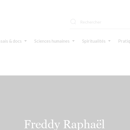
sais & docs
Sciences humaines
Spiritualités
Prati
Freddy Raphaël