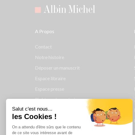
A Propos
Contact
Notre histoire
Déposer un manuscrit
Espace libraire
Espace presse
Rights and permissions
Salut c'est nous...
Mentions légales
les Cookies !
Cookies
On a attendu d'être sûrs que le contenu
Charte de protection des données
de ce site vous intéresse avant de