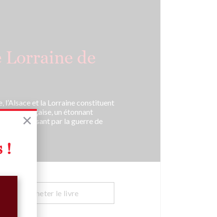
e Lorraine de
 l’Alsace et la Lorraine constituent
olution française, un étonnant
ours en passant par la guerre de
 !
Acheter le livre