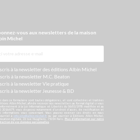
onnez-vous aux newsletters de la maison
bin Michel
ers
nscris à la newsletter des éditions Albin Michel
nscris à la newsletter M.C. Beaton
scris à la newsletter Vie pratique
nscris à la newsletter Jeunesse & BD
s dans ce formulaire sont toutes obligatoires, et sont collectées et traitées
ditions Albin Michel, afin de recevoir nos newsletters au format digital si vous
onformément à la Loi Informatique et Libertés du 06/01/1978 modifiée et au
 2016/679, vous disposez notamment d'un droit d'accès, de rectification et
ux informations vous concernant. Vous pouvez exercer ces droits en nous
courriel à
info-site@albin-michel.fr
ou par courrier à Editions Albin Michel,
cation digitale, 22 rue Huyghens, 75014 Paris.
Plus d’information sur notre
otection de vos données personnelles
.