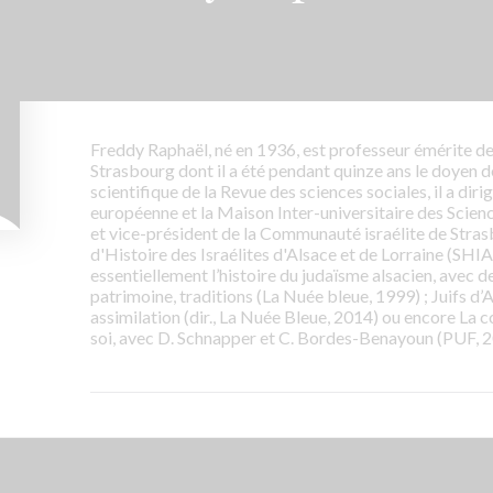
Freddy Raphaël, né en 1936, est professeur émérite de
Strasbourg dont il a été pendant quinze ans le doyen de
scientifique de la Revue des sciences sociales, il a diri
européenne et la Maison Inter-universitaire des Scienc
et vice-président de la Communauté israélite de Strasb
d'Histoire des Israélites d'Alsace et de Lorraine (SH
essentiellement l’histoire du judaïsme alsacien, avec 
patrimoine, traditions (La Nuée bleue, 1999) ; Juifs d’Al
assimilation (dir., La Nuée Bleue, 2014) ou encore La co
soi, avec D. Schnapper et C. Bordes-Benayoun (PUF, 2