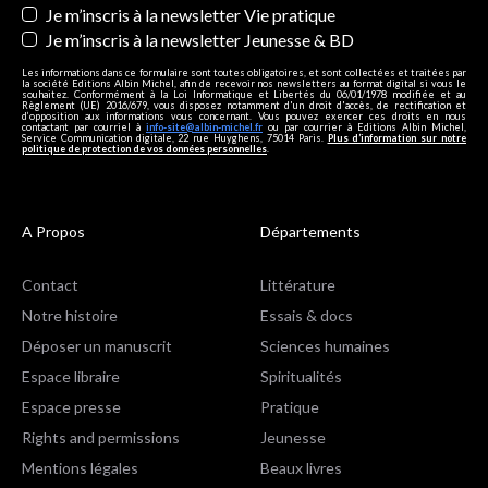
Je m’inscris à la newsletter Vie pratique
Je m’inscris à la newsletter Jeunesse & BD
Les informations dans ce formulaire sont toutes obligatoires, et sont collectées et traitées par
la société Editions Albin Michel, afin de recevoir nos newsletters au format digital si vous le
souhaitez. Conformément à la Loi Informatique et Libertés du 06/01/1978 modifiée et au
Règlement (UE) 2016/679, vous disposez notamment d'un droit d'accès, de rectification et
d’opposition aux informations vous concernant. Vous pouvez exercer ces droits en nous
contactant par courriel à
info-site@albin-michel.fr
ou par courrier à Editions Albin Michel,
Service Communication digitale, 22 rue Huyghens, 75014 Paris.
Plus d’information sur notre
politique de protection de vos données personnelles
.
A Propos
Départements
Contact
Littérature
Notre histoire
Essais & docs
Déposer un manuscrit
Sciences humaines
Espace libraire
Spiritualités
Espace presse
Pratique
Rights and permissions
Jeunesse
Mentions légales
Beaux livres