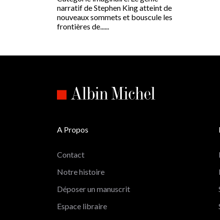
narratif de Stephen King atteint de
nouveaux sommets et bouscule les
frontières de......
A Propos
Contact
Notre histoire
Déposer un manuscrit
Espace libraire