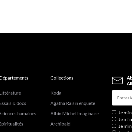
Départements
Collections
Ab
Al
Littérature
Koda
Essais & docs
Agatha Raisin enquête
Newslett
Je m’i
Sciences humaines
Albin Michel Imaginaire
Je m'i
Spiritualités
Archibald
Je m’in