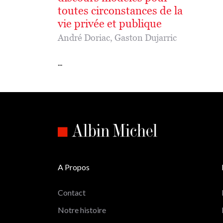
toutes circonstances de la
vie privée et publique
André Doriac
,
Gaston Dujarric
...
A Propos
Contact
Notre histoire