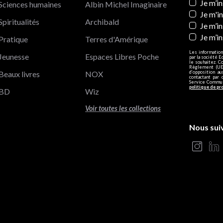
Newslett
Je m’i
Sciences humaines
Albin Michel Imaginaire
Je m'i
Spiritualités
Archibald
Je m’in
Je m’i
Pratique
Terres d'Amérique
Les information
Jeunesse
Espaces Libres Poche
par la société E
le souhaitez. C
Règlement (UE)
Beaux livres
NOX
d’opposition a
contactant par 
Service Communi
politique de pr
BD
Wiz
Voir toutes les collections
Nous sui
s Options
ètres de confidentialité, en garantissant la conformité avec le