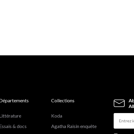
Départements
Collections
Ab
Al
Littérature
Koda
Essais & docs
Agatha Raisin enquête