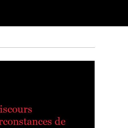
discours
rconstances de