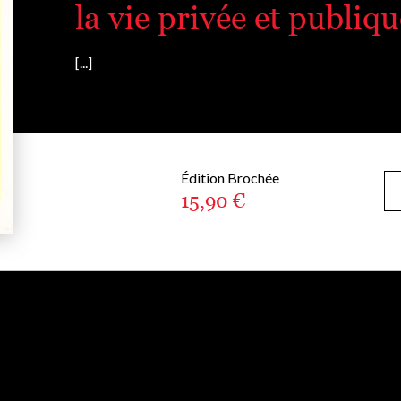
la vie privée et publiqu
[...]
Édition Brochée
15,90 €