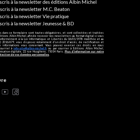
ers
nscris à la newsletter des éditions Albin Michel
nscris à la newsletter M.C. Beaton
scris à la newsletter Vie pratique
nscris à la newsletter Jeunesse & BD
s dans ce formulaire sont toutes obligatoires, et sont collectées et traitées
ditions Albin Michel, afin de recevoir nos newsletters au format digital si vous
onformément à la Loi Informatique et Libertés du 06/01/1978 modifiée et au
 2016/679, vous disposez notamment d'un droit d'accès, de rectification et
ux informations vous concernant. Vous pouvez exercer ces droits en nous
courriel à
info-site@albin-michel.fr
ou par courrier à Editions Albin Michel,
cation digitale, 22 rue Huyghens, 75014 Paris.
Plus d’information sur notre
otection de vos données personnelles
.
vre
s réglementations. Personnalisez vos préférences pour contrôler