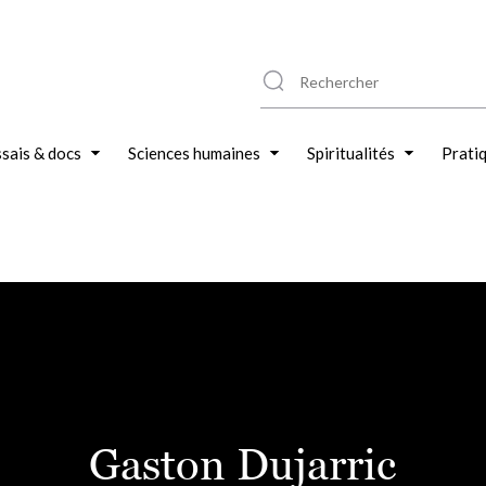
sais & docs
Sciences humaines
Spiritualités
Prati
Gaston Dujarric