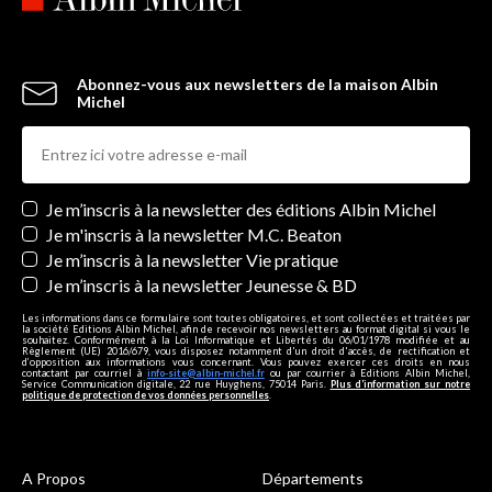
Abonnez-vous aux newsletters de la maison Albin
Michel
Newsletters
Je m’inscris à la newsletter des éditions Albin Michel
Je m'inscris à la newsletter M.C. Beaton
Je m’inscris à la newsletter Vie pratique
Je m’inscris à la newsletter Jeunesse & BD
Les informations dans ce formulaire sont toutes obligatoires, et sont collectées et traitées par
la société Editions Albin Michel, afin de recevoir nos newsletters au format digital si vous le
souhaitez. Conformément à la Loi Informatique et Libertés du 06/01/1978 modifiée et au
Règlement (UE) 2016/679, vous disposez notamment d'un droit d'accès, de rectification et
d’opposition aux informations vous concernant. Vous pouvez exercer ces droits en nous
contactant par courriel à
info-site@albin-michel.fr
ou par courrier à Editions Albin Michel,
Service Communication digitale, 22 rue Huyghens, 75014 Paris.
Plus d’information sur notre
politique de protection de vos données personnelles
.
A Propos
Départements