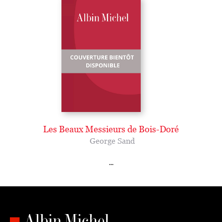
Les Beaux Messieurs de Bois-Doré
George Sand
...