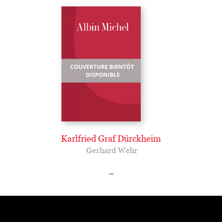
Karlfried Graf Dürckheim
Gerhard Wehr
...