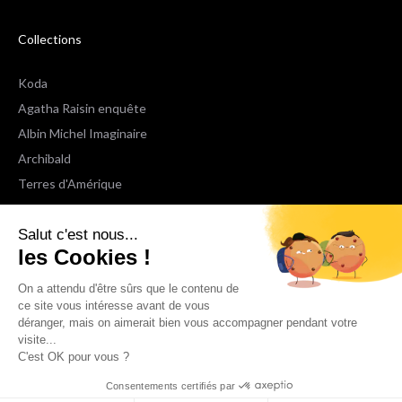
Collections
Koda
Agatha Raisin enquête
Albin Michel Imaginaire
Archibald
Terres d'Amérique
Espaces Libres Poche
Salut c'est nous...
NOX
les Cookies !
Wiz
Voir toutes les collections
On a attendu d'être sûrs que le contenu de
ce site vous intéresse avant de vous
déranger, mais on aimerait bien vous accompagner pendant votre
Nous suivre
visite...
C'est OK pour vous ?
Consentements certifiés par