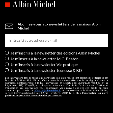
Abonnez-vous aux newsletters de la maison Albin
Michel
Newsletters
Je m’inscris à la newsletter des éditions Albin Michel
Je m'inscris à la newsletter M.C. Beaton
Je m’inscris à la newsletter Vie pratique
Je m’inscris à la newsletter Jeunesse & BD
Les informations dans ce formulaire sont toutes obligatoires, et sont collectées et traitées par
la société Editions Albin Michel, afin de recevoir nos newsletters au format digital si vous le
souhaitez. Conformément à la Loi Informatique et Libertés du 06/01/1978 modifiée et au
Règlement (UE) 2016/679, vous disposez notamment d'un droit d'accès, de rectification et
d’opposition aux informations vous concernant. Vous pouvez exercer ces droits en nous
contactant par courriel à
info-site@albin-michel.fr
ou par courrier à Editions Albin Michel,
Service Communication digitale, 22 rue Huyghens, 75014 Paris.
Plus d’information sur notre
politique de protection de vos données personnelles
.