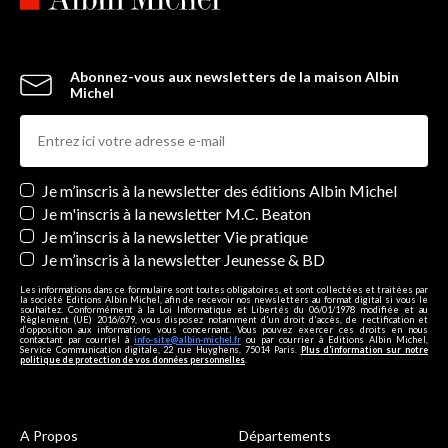
Abonnez-vous aux newsletters de la maison Albin
Michel
Newsletters
Je m’inscris à la newsletter des éditions Albin Michel
Je m'inscris à la newsletter M.C. Beaton
Je m’inscris à la newsletter Vie pratique
Je m’inscris à la newsletter Jeunesse & BD
Les informations dans ce formulaire sont toutes obligatoires, et sont collectées et traitées par
la société Editions Albin Michel, afin de recevoir nos newsletters au format digital si vous le
souhaitez. Conformément à la Loi Informatique et Libertés du 06/01/1978 modifiée et au
Règlement (UE) 2016/679, vous disposez notamment d'un droit d'accès, de rectification et
d’opposition aux informations vous concernant. Vous pouvez exercer ces droits en nous
contactant par courriel à
info-site@albin-michel.fr
ou par courrier à Editions Albin Michel,
Service Communication digitale, 22 rue Huyghens, 75014 Paris.
Plus d’information sur notre
politique de protection de vos données personnelles
.
A Propos
Départements