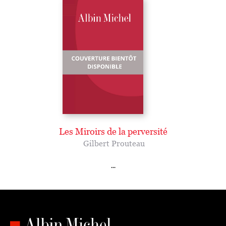
Les Miroirs de la perversité
Gilbert Prouteau
...