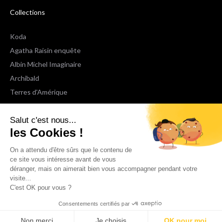
Collections
Koda
Agatha Raisin enquête
Albin Michel Imaginaire
Archibald
Terres d'Amérique
Espaces Libres Poche
Salut c'est nous...
NOX
les Cookies !
Wiz
Voir toutes les collections
On a attendu d'être sûrs que le contenu de
ce site vous intéresse avant de vous
déranger, mais on aimerait bien vous accompagner pendant votre
Nous suivre
visite...
C'est OK pour vous ?
Consentements certifiés par
Non merci
Je choisis
OK pour moi