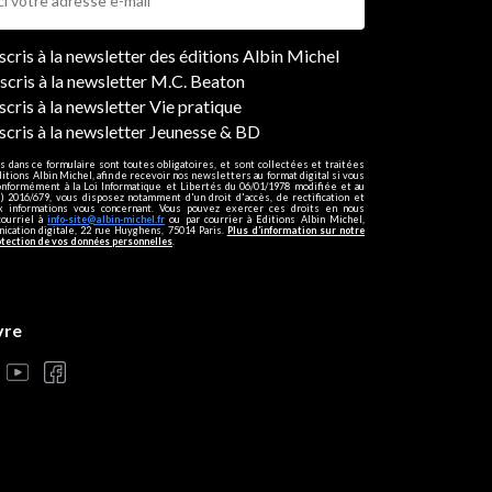
ers
nscris à la newsletter des éditions Albin Michel
nscris à la newsletter M.C. Beaton
scris à la newsletter Vie pratique
nscris à la newsletter Jeunesse & BD
s dans ce formulaire sont toutes obligatoires, et sont collectées et traitées
ditions Albin Michel, afin de recevoir nos newsletters au format digital si vous
onformément à la Loi Informatique et Libertés du 06/01/1978 modifiée et au
 2016/679, vous disposez notamment d'un droit d'accès, de rectification et
ux informations vous concernant. Vous pouvez exercer ces droits en nous
courriel à
info-site@albin-michel.fr
ou par courrier à Editions Albin Michel,
cation digitale, 22 rue Huyghens, 75014 Paris.
Plus d’information sur notre
otection de vos données personnelles
.
vre