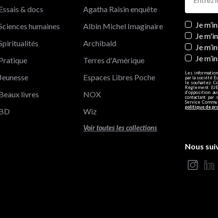
Essais & docs
Agatha Raisin enquête
Newslett
Je m’i
Sciences humaines
Albin Michel Imaginaire
Je m'i
Spiritualités
Archibald
Je m’in
Je m’i
Pratique
Terres d'Amérique
Les information
Jeunesse
Espaces Libres Poche
par la société E
le souhaitez. C
Règlement (UE)
Beaux livres
NOX
d’opposition a
contactant par 
Service Communi
politique de pr
BD
Wiz
Voir toutes les collections
Nous sui
s Options