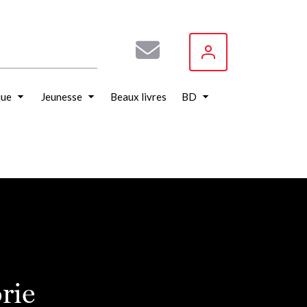
que
Jeunesse
Beaux livres
BD
rie