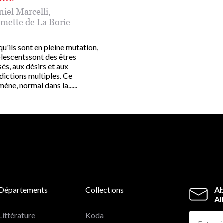
niel Marcelli
,
emette de La Borie
u'ils sont en pleine mutation,
olescentssont des êtres
és, aux désirs et aux
dictions multiples. Ce
ne, normal dans la......
Départements
Collections
Ab
Al
Littérature
Koda