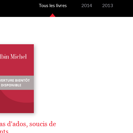
Tous les livres
2014
2013
as d'ados, soucis de
nts