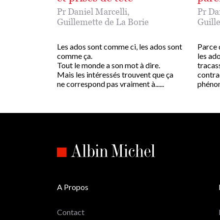
Pr Daniel Marcelli
,
Pr Da
Guillemette de La Borie
Guill
Les ados sont comme ci, les ados sont
Parce q
comme ça.
les ad
Tout le monde a son mot à dire.
tracass
Mais les intéressés trouvent que ça
contra
ne correspond pas vraiment à......
phénomè
A Propos
Contact