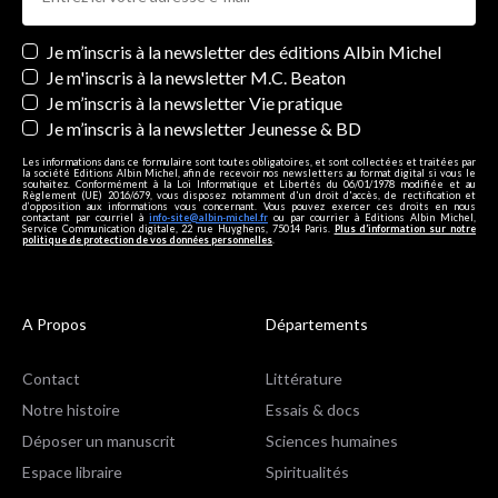
Newsletters
Je m’inscris à la newsletter des éditions Albin Michel
Je m'inscris à la newsletter M.C. Beaton
Je m’inscris à la newsletter Vie pratique
Je m’inscris à la newsletter Jeunesse & BD
Les informations dans ce formulaire sont toutes obligatoires, et sont collectées et traitées par
la société Editions Albin Michel, afin de recevoir nos newsletters au format digital si vous le
souhaitez. Conformément à la Loi Informatique et Libertés du 06/01/1978 modifiée et au
Règlement (UE) 2016/679, vous disposez notamment d'un droit d'accès, de rectification et
d’opposition aux informations vous concernant. Vous pouvez exercer ces droits en nous
contactant par courriel à
info-site@albin-michel.fr
ou par courrier à Editions Albin Michel,
Service Communication digitale, 22 rue Huyghens, 75014 Paris.
Plus d’information sur notre
politique de protection de vos données personnelles
.
A Propos
Départements
Contact
Littérature
Notre histoire
Essais & docs
Déposer un manuscrit
Sciences humaines
Espace libraire
Spiritualités