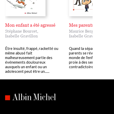
Mon enfant a été agressé
Mes parents se sépare
Stéphane Bourcet
,
Maurice Berger
,
Isabelle Gravillon
Isabelle Gravillon
Être insulté, frappé, racketté ou
Quand la séparation de se
même abusé fait
parents se révèle inévitable
malheureusement partie des
monde de l'enfant s'écroule
événements douloureux
proie à des sentiments con
auxquels un enfant ou un
contradictoires, il ne......
adolescent peut être un......