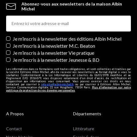
Abonnez-vous aux newsletters de la maison Albin
Michel
Newsletters
Je m’inscris à la newsletter des éditions Albin Michel
Je m'inscris à la newsletter M.C. Beaton
Je m’inscris à la newsletter Vie pratique
Je m’inscris à la newsletter Jeunesse & BD
Les informations dans ce formulaire sont toutes obligatoires, et sont collectées et traitées par
la société Editions Albin Michel, afin de recevoir nos newsletters au format digital si vous le
souhaitez. Conformément à la Loi Informatique et Libertés du 06/01/1978 modifiée et au
Règlement (UE) 2016/679, vous disposez notamment d'un droit d'accès, de rectification et
d’opposition aux informations vous concernant. Vous pouvez exercer ces droits en nous
contactant par courriel à
info-site@albin-michel.fr
ou par courrier à Editions Albin Michel,
Service Communication digitale, 22 rue Huyghens, 75014 Paris.
Plus d’information sur notre
politique de protection de vos données personnelles
.
A Propos
Départements
Contact
Littérature