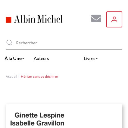
Aller
au
contenu
principal
À la Une
Auteurs
Livres
Accueil
Hériter sans se déchirer