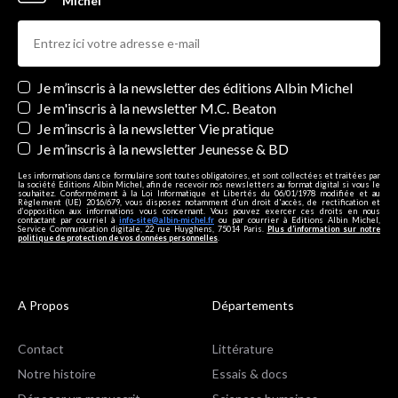
Michel
Newsletters
Je m’inscris à la newsletter des éditions Albin Michel
Je m'inscris à la newsletter M.C. Beaton
Je m’inscris à la newsletter Vie pratique
Je m’inscris à la newsletter Jeunesse & BD
Les informations dans ce formulaire sont toutes obligatoires, et sont collectées et traitées par
la société Editions Albin Michel, afin de recevoir nos newsletters au format digital si vous le
souhaitez. Conformément à la Loi Informatique et Libertés du 06/01/1978 modifiée et au
Règlement (UE) 2016/679, vous disposez notamment d'un droit d'accès, de rectification et
d’opposition aux informations vous concernant. Vous pouvez exercer ces droits en nous
contactant par courriel à
info-site@albin-michel.fr
ou par courrier à Editions Albin Michel,
Service Communication digitale, 22 rue Huyghens, 75014 Paris.
Plus d’information sur notre
politique de protection de vos données personnelles
.
A Propos
Départements
Contact
Littérature
Notre histoire
Essais & docs