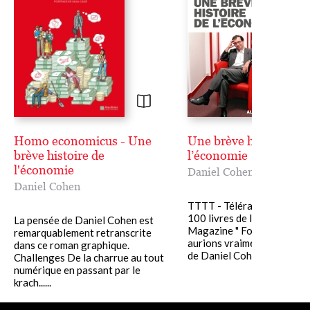
Homo economicus - Une
Une brève histoire de
brève histoire de
l’économie
l'économie
Daniel Cohen
Daniel Cohen
TTTT - Télérama Palmarès
100 livres de l'année 2024 
La pensée de Daniel Cohen est
Magazine " Formidable. N
remarquablement retranscrite
aurions vraiment encore b
dans ce roman graphique.
de Daniel Cohen. " Les Echos 
Challenges De la charrue au tout
numérique en passant par le
krach......