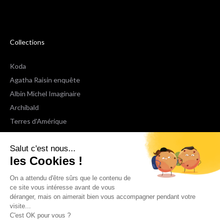
Collections
Koda
Agatha Raisin enquête
Albin Michel Imaginaire
Archibald
Terres d'Amérique
Espaces Libres Poche
Salut c'est nous...
NOX
les Cookies !
Wiz
Voir toutes les collections
On a attendu d'être sûrs que le contenu de
ce site vous intéresse avant de vous
déranger, mais on aimerait bien vous accompagner pendant votre
Nous suivre
visite...
C'est OK pour vous ?