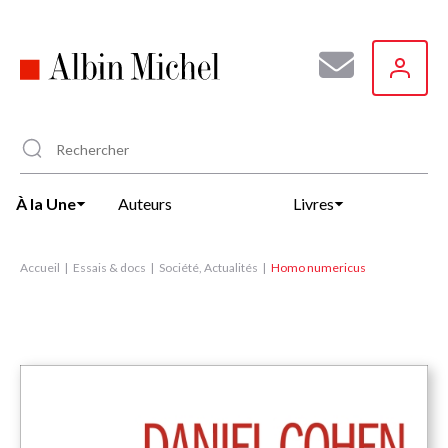
Aller
au
contenu
principal
À la Une
Auteurs
Livres
Accueil
Essais & docs
Société, Actualités
Homo numericus