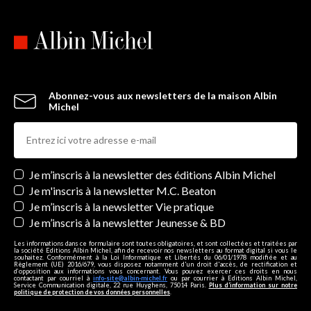
Abonnez-vous aux newsletters de la maison Albin
Michel
Newsletters
Je m’inscris à la newsletter des éditions Albin Michel
Je m'inscris à la newsletter M.C. Beaton
Je m’inscris à la newsletter Vie pratique
Je m’inscris à la newsletter Jeunesse & BD
Les informations dans ce formulaire sont toutes obligatoires, et sont collectées et traitées par
la société Editions Albin Michel, afin de recevoir nos newsletters au format digital si vous le
souhaitez. Conformément à la Loi Informatique et Libertés du 06/01/1978 modifiée et au
Règlement (UE) 2016/679, vous disposez notamment d'un droit d'accès, de rectification et
d’opposition aux informations vous concernant. Vous pouvez exercer ces droits en nous
contactant par courriel à
info-site@albin-michel.fr
ou par courrier à Editions Albin Michel,
Service Communication digitale, 22 rue Huyghens, 75014 Paris.
Plus d’information sur notre
politique de protection de vos données personnelles
.