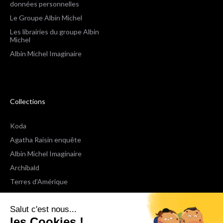
données personnelles
Le Groupe Albin Michel
Les librairies du groupe Albin
Michel
Albin Michel Imaginaire
Collections
Koda
Agatha Raisin enquête
Albin Michel Imaginaire
Archibald
Terres d'Amérique
Espaces Libres Poche
Salut c'est nous...
NOX
les Cookies !