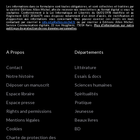
Les informations dans ce formulaire sont toutes obligatoires, et sont collectées et traitées par
la société Editions Albin Michel, afin de recevoir nos newsletters au format digital si vous le
souhaitez. Conformément à la Loi Informatique et Libertés du 06/01/1978 modifiée et au
Règlement (UE) 2016/679, vous disposez notamment d'un droit d'accès, de rectification et
d’opposition aux informations vous concernant. Vous pouvez exercer ces droits en nous
contactant par courriel à
info-site@albin-michel.fr
ou par courrier à Editions Albin Michel,
Service Communication digitale, 22 rue Huyghens, 75014 Paris.
Plus d’information sur notre
politique de protection de vos données personnelles
.
A Propos
Départements
Contact
Littérature
Notre histoire
Essais & docs
Déposer un manuscrit
Sciences humaines
Espace libraire
Spiritualités
Espace presse
Pratique
Rights and permissions
Jeunesse
Mentions légales
Beaux livres
Cookies
BD
Charte de protection des