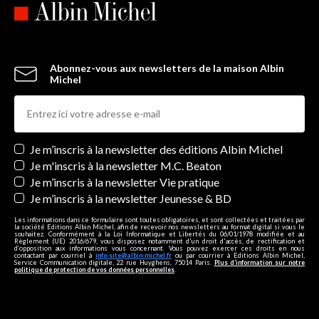
Abonnez-vous aux newsletters de la maison Albin
Michel
Newsletters
Je m’inscris à la newsletter des éditions Albin Michel
Je m'inscris à la newsletter M.C. Beaton
Je m’inscris à la newsletter Vie pratique
Je m’inscris à la newsletter Jeunesse & BD
Les informations dans ce formulaire sont toutes obligatoires, et sont collectées et traitées par
la société Editions Albin Michel, afin de recevoir nos newsletters au format digital si vous le
souhaitez. Conformément à la Loi Informatique et Libertés du 06/01/1978 modifiée et au
Règlement (UE) 2016/679, vous disposez notamment d'un droit d'accès, de rectification et
d’opposition aux informations vous concernant. Vous pouvez exercer ces droits en nous
contactant par courriel à
info-site@albin-michel.fr
ou par courrier à Editions Albin Michel,
Service Communication digitale, 22 rue Huyghens, 75014 Paris.
Plus d’information sur notre
politique de protection de vos données personnelles
.