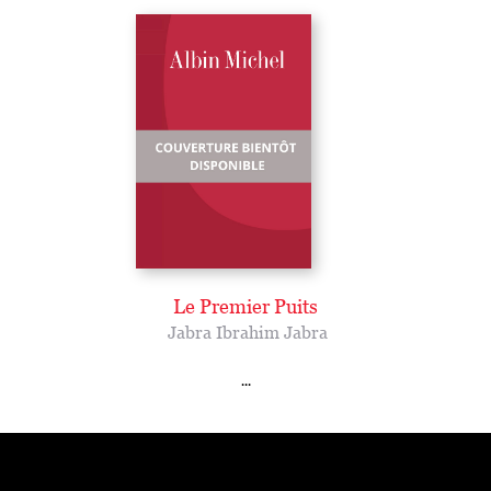
Le Premier Puits
Jabra Ibrahim Jabra
...