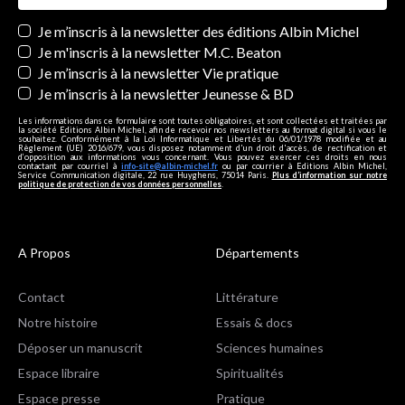
Newsletters
Je m’inscris à la newsletter des éditions Albin Michel
Je m'inscris à la newsletter M.C. Beaton
Je m’inscris à la newsletter Vie pratique
Je m’inscris à la newsletter Jeunesse & BD
Les informations dans ce formulaire sont toutes obligatoires, et sont collectées et traitées par
la société Editions Albin Michel, afin de recevoir nos newsletters au format digital si vous le
souhaitez. Conformément à la Loi Informatique et Libertés du 06/01/1978 modifiée et au
Règlement (UE) 2016/679, vous disposez notamment d'un droit d'accès, de rectification et
d’opposition aux informations vous concernant. Vous pouvez exercer ces droits en nous
contactant par courriel à
info-site@albin-michel.fr
ou par courrier à Editions Albin Michel,
Service Communication digitale, 22 rue Huyghens, 75014 Paris.
Plus d’information sur notre
politique de protection de vos données personnelles
.
A Propos
Départements
Contact
Littérature
Notre histoire
Essais & docs
Déposer un manuscrit
Sciences humaines
Espace libraire
Spiritualités
Espace presse
Pratique