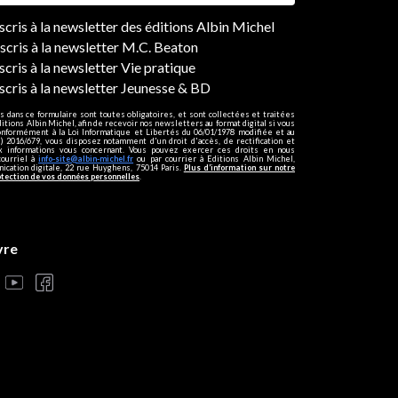
ers
nscris à la newsletter des éditions Albin Michel
nscris à la newsletter M.C. Beaton
scris à la newsletter Vie pratique
nscris à la newsletter Jeunesse & BD
s dans ce formulaire sont toutes obligatoires, et sont collectées et traitées
ditions Albin Michel, afin de recevoir nos newsletters au format digital si vous
onformément à la Loi Informatique et Libertés du 06/01/1978 modifiée et au
 2016/679, vous disposez notamment d'un droit d'accès, de rectification et
ux informations vous concernant. Vous pouvez exercer ces droits en nous
courriel à
info-site@albin-michel.fr
ou par courrier à Editions Albin Michel,
cation digitale, 22 rue Huyghens, 75014 Paris.
Plus d’information sur notre
otection de vos données personnelles
.
vre
s réglementations. Personnalisez vos préférences pour contrôler