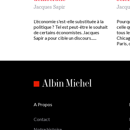
Jacques Sapir
Jacqu
L'économie s'est-elle substituée à la
Pourqu
politique ? Tel est peut-être le souhait
celle q
de certains économistes. Jacques
tous l
Sapir a pour cible un discours......
Chicag
Paris, c
A Propos
Contact
Notre histoire