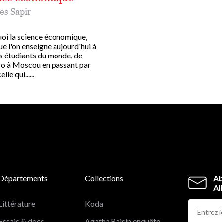
es Sapir
oi la science économique,
ue l'on enseigne aujourd'hui à
es étudiants du monde, de
o à Moscou en passant par
elle qui......
Départements
Collections
Ab
Al
Littérature
Koda
Essais & docs
Agatha Raisin enquête