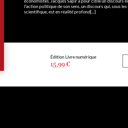
économistes. Jacques Sapir a pour cible un discours 
l'action politique de son sens, un discours qui, sous le
scientifique, est en réalité profond[...]
Édition Livre numérique
15,99 €