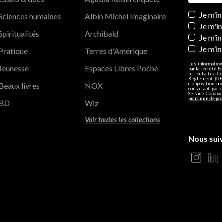
Newslett
Je m’i
Sciences humaines
Albin Michel Imaginaire
Je m'i
Spiritualités
Archibald
Je m’in
Je m’i
Pratique
Terres d'Amérique
Les information
Jeunesse
Espaces Libres Poche
par la société E
le souhaitez. C
Règlement (UE)
Beaux livres
NOX
d’opposition a
contactant par 
Service Communi
politique de pr
BD
Wiz
Voir toutes les collections
Nous sui
s Options
ètres de confidentialité, en garantissant la conformité avec le