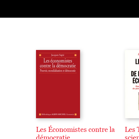
Les Économistes contre la
Les 
démocratie
scie