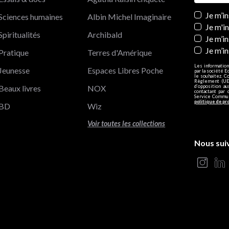
Newslett
Je m’i
Sciences humaines
Albin Michel Imaginaire
Je m'i
Spiritualités
Archibald
Je m’in
Je m’i
Pratique
Terres d'Amérique
Les information
Jeunesse
Espaces Libres Poche
par la société E
le souhaitez. C
Règlement (UE)
Beaux livres
NOX
d’opposition a
contactant par 
Service Communi
politique de pr
BD
Wiz
Voir toutes les collections
Nous sui
s Options
ètres de confidentialité, en garantissant la conformité avec le