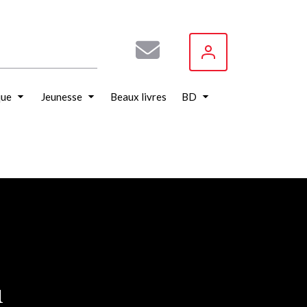
que
Jeunesse
Beaux livres
BD
u