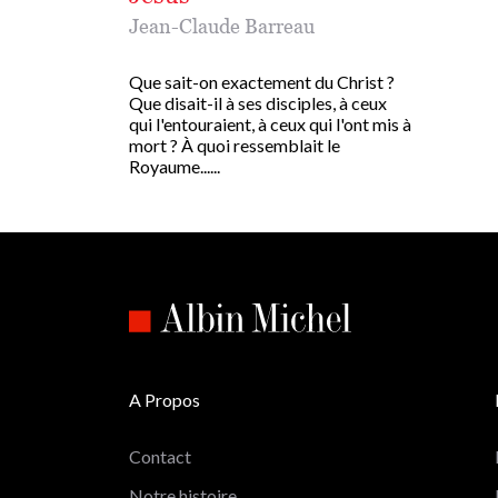
Jean-Claude Barreau
Que sait-on exactement du Christ ?
Que disait-il à ses disciples, à ceux
qui l'entouraient, à ceux qui l'ont mis à
mort ? À quoi ressemblait le
Royaume......
A Propos
Contact
Notre histoire