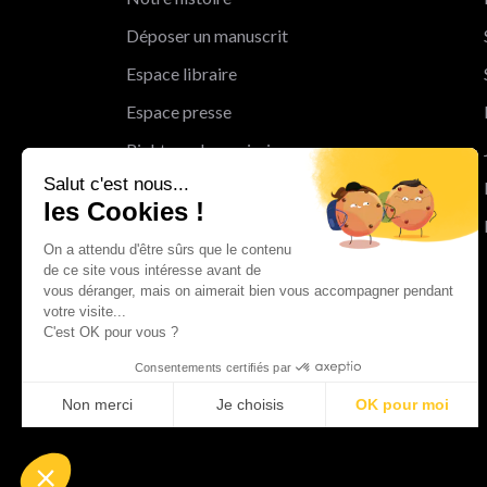
Déposer un manuscrit
Espace libraire
Espace presse
Rights and permissions
Salut c'est nous...
Mentions légales
les Cookies !
Cookies
On a attendu d'être sûrs que le contenu
Charte de protection des données
de ce site vous intéresse avant de
personnelles
vous déranger, mais on aimerait bien vous accompagner pendant
votre visite...
Le Groupe Albin Michel
C'est OK pour vous ?
Les librairies du groupe Albin Michel
Consentements certifiés par
Albin Michel Imaginaire
Non merci
Je choisis
OK pour moi
Axeptio consent
Plateforme de Gestion du Consentement : Personnalisez vo
Notre plateforme vous permet d'adapter et de gérer vos param