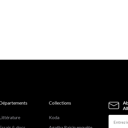
Départements
Collections
Ab
Al
Littérature
Koda
Essais & docs
Agatha Raisin enquête