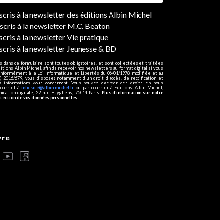
ers
nscris à la newsletter des éditions Albin Michel
nscris à la newsletter M.C. Beaton
scris à la newsletter Vie pratique
nscris à la newsletter Jeunesse & BD
s dans ce formulaire sont toutes obligatoires, et sont collectées et traitées
ditions Albin Michel, afin de recevoir nos newsletters au format digital si vous
onformément à la Loi Informatique et Libertés du 06/01/1978 modifiée et au
 2016/679, vous disposez notamment d'un droit d'accès, de rectification et
ux informations vous concernant. Vous pouvez exercer ces droits en nous
courriel à
info-site@albin-michel.fr
ou par courrier à Editions Albin Michel,
cation digitale, 22 rue Huyghens, 75014 Paris.
Plus d’information sur notre
otection de vos données personnelles
.
vre
s réglementations. Personnalisez vos préférences pour contrôler