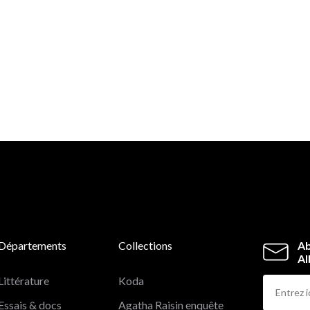
Départements
Collections
Ab
Al
Littérature
Koda
Essais & docs
Agatha Raisin enquête