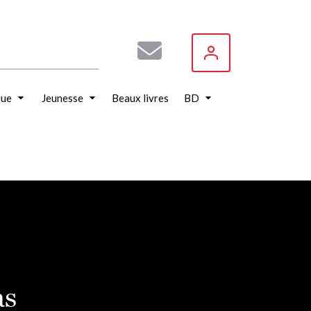
que
Jeunesse
Beaux livres
BD
as