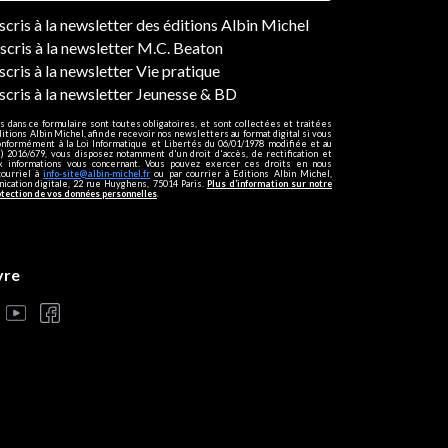
ers
nscris à la newsletter des éditions Albin Michel
nscris à la newsletter M.C. Beaton
scris à la newsletter Vie pratique
nscris à la newsletter Jeunesse & BD
s dans ce formulaire sont toutes obligatoires, et sont collectées et traitées
ditions Albin Michel, afin de recevoir nos newsletters au format digital si vous
onformément à la Loi Informatique et Libertés du 06/01/1978 modifiée et au
 2016/679, vous disposez notamment d'un droit d'accès, de rectification et
ux informations vous concernant. Vous pouvez exercer ces droits en nous
courriel à
info-site@albin-michel.fr
ou par courrier à Editions Albin Michel,
cation digitale, 22 rue Huyghens, 75014 Paris.
Plus d’information sur notre
otection de vos données personnelles
.
vre
s réglementations. Personnalisez vos préférences pour contrôler