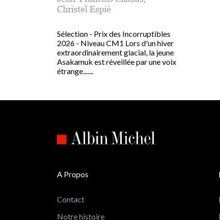
Christel Espié
Sélection - Prix des Incorruptibles
2026 - Niveau CM1 Lors d'un hiver
extraordinairement glacial, la jeune
Asakamuk est réveillée par une voix
étrange.......
A Propos
Contact
Notre histoire