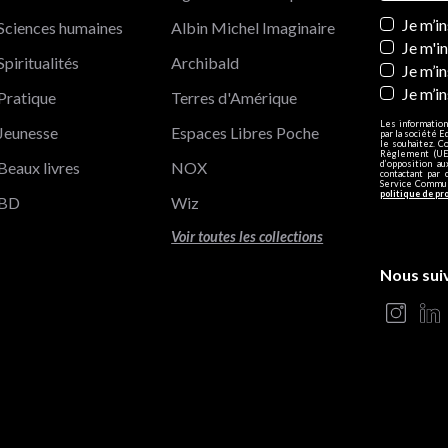
Newslett
Je m’i
Sciences humaines
Albin Michel Imaginaire
Je m'i
Spiritualités
Archibald
Je m’in
Je m’i
Pratique
Terres d'Amérique
Les information
Jeunesse
Espaces Libres Poche
par la société E
le souhaitez. C
Règlement (UE)
Beaux livres
NOX
d’opposition a
contactant par 
Service Communi
politique de pr
BD
Wiz
Voir toutes les collections
Nous sui
s Options
ètres de confidentialité, en garantissant la conformité avec le