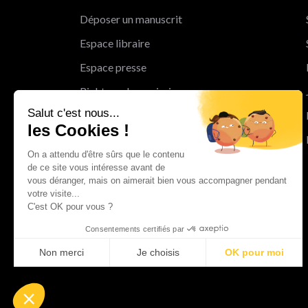
Déposer un manuscrit
Espace libraire
Espace presse
Rights and permissions
Salut c'est nous...
Mentions légales
les Cookies !
Cookies
On a attendu d'être sûrs que le contenu
Charte de protection des données
de ce site vous intéresse avant de
personnelles
vous déranger, mais on aimerait bien vous accompagner pendant
votre visite...
Le Groupe Albin Michel
C'est OK pour vous ?
Les librairies du groupe Albin Michel
Consentements certifiés par
Albin Michel Imaginaire
Non merci
Je choisis
OK pour moi
Axeptio consent
Plateforme de Gestion du Consentement : Personnalisez vo
Notre plateforme vous permet d'adapter et de gérer vos param