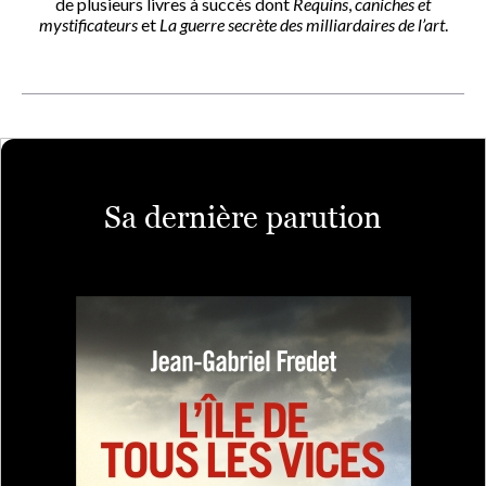
de plusieurs livres à succès dont
Requins
,
caniches et
mystificateurs
et
La guerre secrète des milliardaires de l’art
.
Sa dernière parution