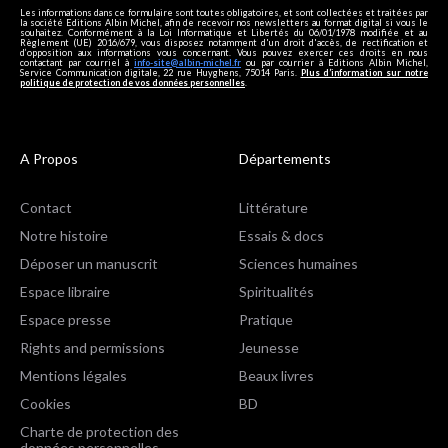
Les informations dans ce formulaire sont toutes obligatoires, et sont collectées et traitées par
la société Editions Albin Michel, afin de recevoir nos newsletters au format digital si vous le
souhaitez. Conformément à la Loi Informatique et Libertés du 06/01/1978 modifiée et au
Règlement (UE) 2016/679, vous disposez notamment d'un droit d'accès, de rectification et
d’opposition aux informations vous concernant. Vous pouvez exercer ces droits en nous
contactant par courriel à
info-site@albin-michel.fr
ou par courrier à Editions Albin Michel,
Service Communication digitale, 22 rue Huyghens, 75014 Paris.
Plus d’information sur notre
politique de protection de vos données personnelles
.
A Propos
Départements
Contact
Littérature
Notre histoire
Essais & docs
Déposer un manuscrit
Sciences humaines
Espace libraire
Spiritualités
Espace presse
Pratique
Rights and permissions
Jeunesse
Mentions légales
Beaux livres
Cookies
BD
Charte de protection des
données personnelles