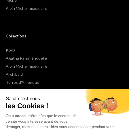
Michel
Albin Michel Imaginaire
Collections
Koda
Agatha Raisin enquête
Albin Michel Imaginaire
Archibald
Terres d'Amérique
Espaces Libres Poche
Salut c'est nous...
NOX
les Cookies !
Wiz
Voir toutes les collections
On a attendu d'être sûrs que le contenu de
ce site vous intéresse avant de vous
déranger, mais on aimerait bien vous accompagner pendant votre
Nous suivre