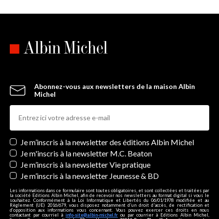
Abonnez-vous aux newsletters de la maison Albin
Michel
Newsletters
Je m’inscris à la newsletter des éditions Albin Michel
Je m'inscris à la newsletter M.C. Beaton
Je m’inscris à la newsletter Vie pratique
Je m’inscris à la newsletter Jeunesse & BD
Les informations dans ce formulaire sont toutes obligatoires, et sont collectées et traitées par
la société Editions Albin Michel, afin de recevoir nos newsletters au format digital si vous le
souhaitez. Conformément à la Loi Informatique et Libertés du 06/01/1978 modifiée et au
Règlement (UE) 2016/679, vous disposez notamment d'un droit d'accès, de rectification et
d’opposition aux informations vous concernant. Vous pouvez exercer ces droits en nous
contactant par courriel à
info-site@albin-michel.fr
ou par courrier à Editions Albin Michel,