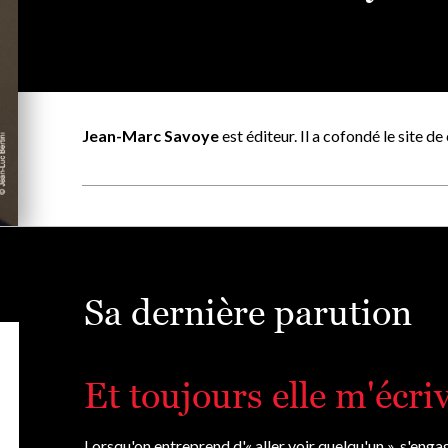
Jean-Marc Savoye
est éditeur. Il a cofondé le site de
Sa dernière parution
Et toujours elle m'écriv
Lorsqu'on entreprend d'« aller voir quelqu'un », s'enga