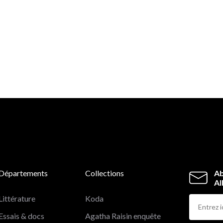
Départements
Collections
Ab
Al
Littérature
Koda
Essais & docs
Agatha Raisin enquête