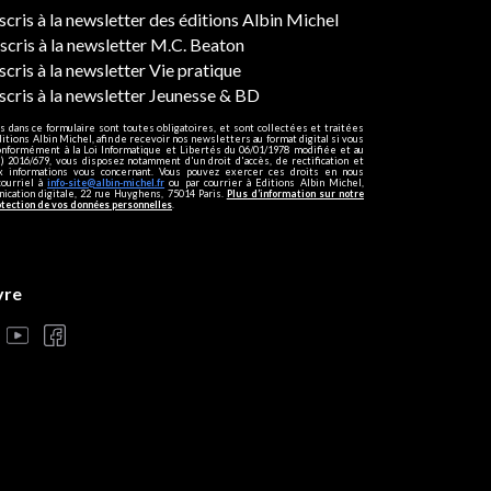
ers
nscris à la newsletter des éditions Albin Michel
nscris à la newsletter M.C. Beaton
scris à la newsletter Vie pratique
nscris à la newsletter Jeunesse & BD
s dans ce formulaire sont toutes obligatoires, et sont collectées et traitées
ditions Albin Michel, afin de recevoir nos newsletters au format digital si vous
onformément à la Loi Informatique et Libertés du 06/01/1978 modifiée et au
 2016/679, vous disposez notamment d'un droit d'accès, de rectification et
ux informations vous concernant. Vous pouvez exercer ces droits en nous
courriel à
info-site@albin-michel.fr
ou par courrier à Editions Albin Michel,
cation digitale, 22 rue Huyghens, 75014 Paris.
Plus d’information sur notre
otection de vos données personnelles
.
vre
s réglementations. Personnalisez vos préférences pour contrôler