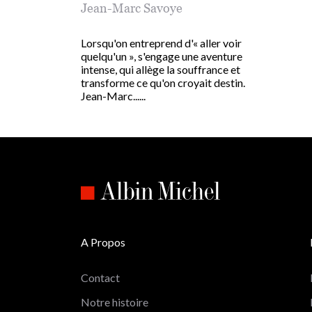
Jean-Marc Savoye
Lorsqu'on entreprend d'« aller voir
quelqu'un », s'engage une aventure
intense, qui allège la souffrance et
transforme ce qu'on croyait destin.
Jean-Marc......
A Propos
Contact
Notre histoire