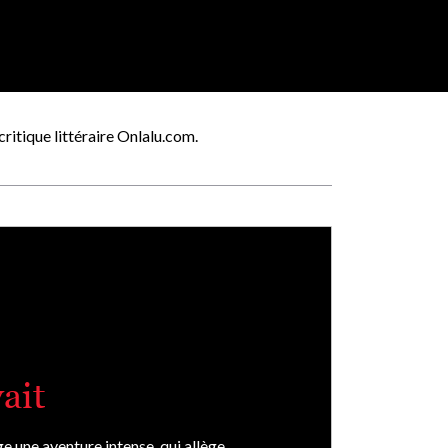
 critique littéraire Onlalu.com.
ait
ge une aventure intense, qui allège