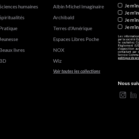
Newslett
Je m’i
Sciences humaines
Albin Michel Imaginaire
Je m'i
Spiritualités
Archibald
Je m’in
Je m’i
Pratique
Terres d'Amérique
Les information
Jeunesse
Espaces Libres Poche
par la société E
le souhaitez. C
Règlement (UE)
Beaux livres
NOX
d’opposition a
contactant par 
Service Communi
politique de pr
BD
Wiz
Voir toutes les collections
Nous sui
s Options
ètres de confidentialité, en garantissant la conformité avec le