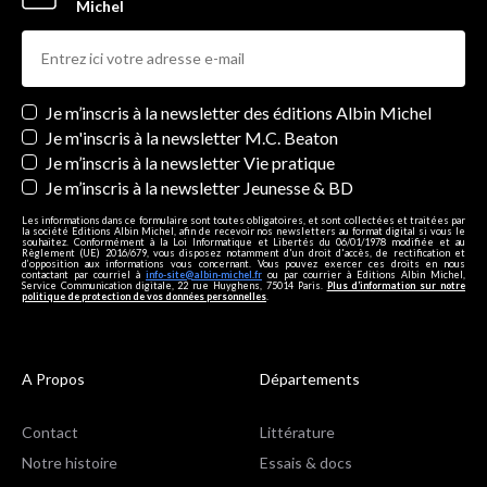
Michel
Newsletters
Je m’inscris à la newsletter des éditions Albin Michel
Je m'inscris à la newsletter M.C. Beaton
Je m’inscris à la newsletter Vie pratique
Je m’inscris à la newsletter Jeunesse & BD
Les informations dans ce formulaire sont toutes obligatoires, et sont collectées et traitées par
la société Editions Albin Michel, afin de recevoir nos newsletters au format digital si vous le
souhaitez. Conformément à la Loi Informatique et Libertés du 06/01/1978 modifiée et au
Règlement (UE) 2016/679, vous disposez notamment d'un droit d'accès, de rectification et
d’opposition aux informations vous concernant. Vous pouvez exercer ces droits en nous
contactant par courriel à
info-site@albin-michel.fr
ou par courrier à Editions Albin Michel,
Service Communication digitale, 22 rue Huyghens, 75014 Paris.
Plus d’information sur notre
politique de protection de vos données personnelles
.
A Propos
Départements
Contact
Littérature
Notre histoire
Essais & docs