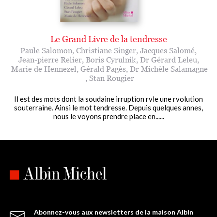
Le Grand Livre de la tendresse
Paule Salomon
,
Christiane Singer
,
Jacques Salomé
,
Jean-pierre Relier
,
Boris Cyrulnik
,
Dr Gérard Leleu
,
Marie de Hennezel
,
Gérald Pagès
,
Dr Michèle Salamagne
,
Stan Rougier
Il est des mots dont la soudaine irruption rvle une rvolution
souterraine. Ainsi le mot tendresse. Depuis quelques annes,
nous le voyons prendre place en......
Abonnez-vous aux newsletters de la maison Albin