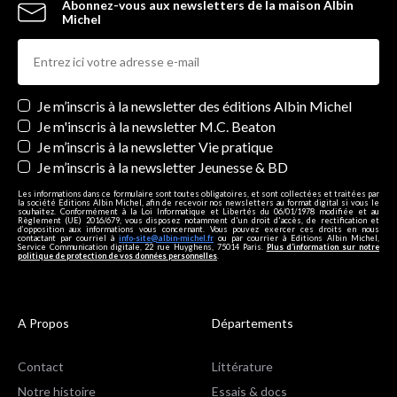
Abonnez-vous aux newsletters de la maison Albin
Michel
Newsletters
Je m’inscris à la newsletter des éditions Albin Michel
Je m'inscris à la newsletter M.C. Beaton
Je m’inscris à la newsletter Vie pratique
Je m’inscris à la newsletter Jeunesse & BD
Les informations dans ce formulaire sont toutes obligatoires, et sont collectées et traitées par
la société Editions Albin Michel, afin de recevoir nos newsletters au format digital si vous le
souhaitez. Conformément à la Loi Informatique et Libertés du 06/01/1978 modifiée et au
Règlement (UE) 2016/679, vous disposez notamment d'un droit d'accès, de rectification et
d’opposition aux informations vous concernant. Vous pouvez exercer ces droits en nous
contactant par courriel à
info-site@albin-michel.fr
ou par courrier à Editions Albin Michel,
Service Communication digitale, 22 rue Huyghens, 75014 Paris.
Plus d’information sur notre
politique de protection de vos données personnelles
.
A Propos
Départements
Contact
Littérature
Notre histoire
Essais & docs