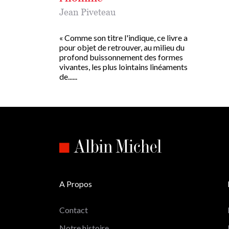
Jean Piveteau
« Comme son titre l'indique, ce livre a
pour objet de retrouver, au milieu du
profond buissonnement des formes
vivantes, les plus lointains linéaments
de......
A Propos
Contact
Notre histoire