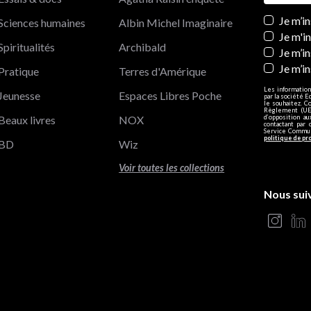
Newslett
Je m’i
Sciences humaines
Albin Michel Imaginaire
Je m'i
Spiritualités
Archibald
Je m’in
Je m’i
Pratique
Terres d'Amérique
Les information
Jeunesse
Espaces Libres Poche
par la société E
le souhaitez. C
Règlement (UE)
Beaux livres
NOX
d’opposition a
contactant par 
Service Communi
politique de pr
BD
Wiz
Voir toutes les collections
Nous sui
s Options
ètres de confidentialité, en garantissant la conformité avec le