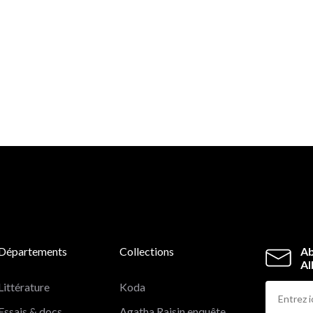
Départements
Collections
Ab
Al
Littérature
Koda
Essais & docs
Agatha Raisin enquête