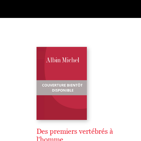
Des premiers vertébrés à
l'homme