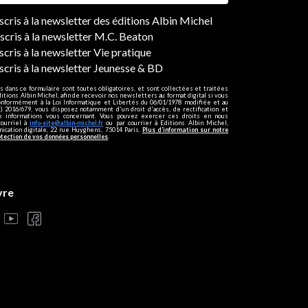
ers
nscris à la newsletter des éditions Albin Michel
nscris à la newsletter M.C. Beaton
scris à la newsletter Vie pratique
nscris à la newsletter Jeunesse & BD
s dans ce formulaire sont toutes obligatoires, et sont collectées et traitées
ditions Albin Michel, afin de recevoir nos newsletters au format digital si vous
onformément à la Loi Informatique et Libertés du 06/01/1978 modifiée et au
 2016/679, vous disposez notamment d'un droit d'accès, de rectification et
ux informations vous concernant. Vous pouvez exercer ces droits en nous
courriel à
info-site@albin-michel.fr
ou par courrier à Editions Albin Michel,
cation digitale, 22 rue Huyghens, 75014 Paris.
Plus d’information sur notre
otection de vos données personnelles
.
vre
s réglementations. Personnalisez vos préférences pour contrôler