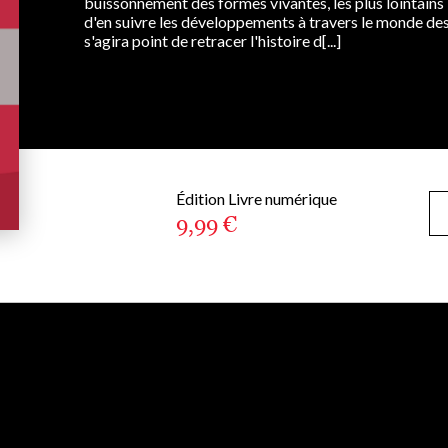
buissonnement des formes vivantes, les plus lointains
d'en suivre les développements à travers le monde des e
s'agira point de retracer l'histoire d[...]
Édition Livre numérique
9,99 €