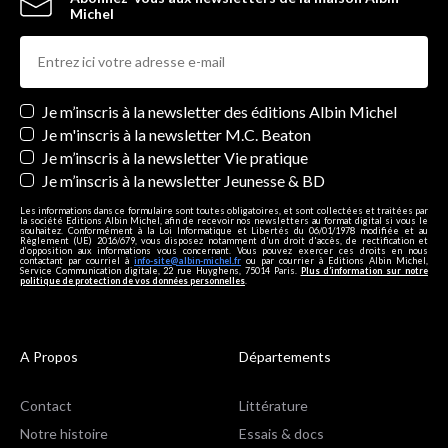
Michel
Newsletters
Je m’inscris à la newsletter des éditions Albin Michel
Je m'inscris à la newsletter M.C. Beaton
Je m’inscris à la newsletter Vie pratique
Je m’inscris à la newsletter Jeunesse & BD
Les informations dans ce formulaire sont toutes obligatoires, et sont collectées et traitées par
la société Editions Albin Michel, afin de recevoir nos newsletters au format digital si vous le
souhaitez. Conformément à la Loi Informatique et Libertés du 06/01/1978 modifiée et au
Règlement (UE) 2016/679, vous disposez notamment d'un droit d'accès, de rectification et
d’opposition aux informations vous concernant. Vous pouvez exercer ces droits en nous
contactant par courriel à
info-site@albin-michel.fr
ou par courrier à Editions Albin Michel,
Service Communication digitale, 22 rue Huyghens, 75014 Paris.
Plus d’information sur notre
politique de protection de vos données personnelles
.
A Propos
Départements
Contact
Littérature
Notre histoire
Essais & docs